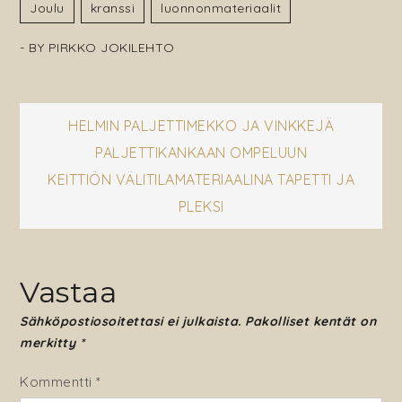
Joulu
Kranssi
Luonnonmateriaalit
- BY
PIRKKO JOKILEHTO
Artikkelien
HELMIN PALJETTIMEKKO JA VINKKEJÄ
PALJETTIKANKAAN OMPELUUN
selaus
KEITTIÖN VÄLITILAMATERIAALINA TAPETTI JA
PLEKSI
Vastaa
Sähköpostiosoitettasi ei julkaista.
Pakolliset kentät on
merkitty
*
Kommentti
*