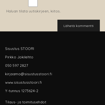
Haluan tilata uutiskirjeen, kiitos.
Sisustus STOORI
Pirkko Jokilehto
050 597 2827
kirjaamo@sisustusstoori.fi
www.sisustusstoori.fi
Y-tunnus 1273624-2
Tilaus- ja toimitusehdot