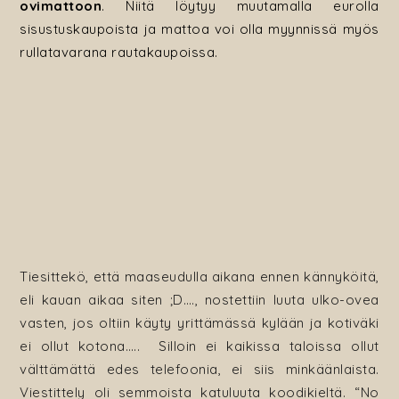
ovimattoon
.
Niitä löytyy muutamalla eurolla
sisustuskaupoista ja mattoa voi olla myynnissä myös
rullatavarana rautakaupoissa.
Tiesittekö, että maaseudulla aikana ennen kännyköitä,
eli kauan aikaa siten ;D…., nostettiin luuta ulko-ovea
vasten, jos oltiin käyty yrittämässä kylään ja kotiväki
ei ollut kotona….. Silloin ei kaikissa taloissa ollut
välttämättä edes telefoonia, ei siis minkäänlaista.
Viestittely oli semmoista katuluuta koodikieltä. “No