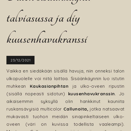
talviasussa ja diy
kuusenhavukranssi
23/12/2021
Vaikka en siedäkään sisällä havuja, niin onneksi talon
ulkopuolelle voi niitä laittaa. Sisäänkäynnin luo istutin
muhkean
Kaukasianpihtan
ja ulko-oveen ripustin
(sisällä nopeasti sidotun)
kuusenhavukranssin
. Jo
aikaisemmin syksyllä olin hankkinut kauniita
ruskansävyisiä multicolor
Callunoita,
jotka natsaavat
mukavasti tuohon meidän sinapinkeltaiseen ulko-
oveen (väri on kuvissa todellista vaaleampi).