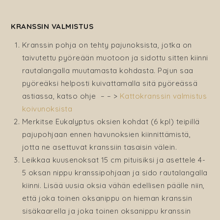
KRANSSIN VALMISTUS
Kranssin pohja on tehty pajunoksista, jotka on
taivutettu pyöreään muotoon ja sidottu sitten kiinni
rautalangalla muutamasta kohdasta. Pajun saa
pyöreäksi helposti kuivattamalla sitä pyöreässä
astiassa, katso ohje – – >
Kattokranssin valmistus
koivunoksista
Merkitse Eukalyptus oksien kohdat (6 kpl) teipillä
pajupohjaan ennen havunoksien kiinnittämistä,
jotta ne asettuvat kranssiin tasaisin välein.
Leikkaa kuusenoksat 15 cm pituisiksi ja asettele 4-
5 oksan nippu kranssipohjaan ja sido rautalangalla
kiinni. Lisää uusia oksia vähän edellisen päälle niin,
että joka toinen oksanippu on hieman kranssin
sisäkaarella ja joka toinen oksanippu kranssin