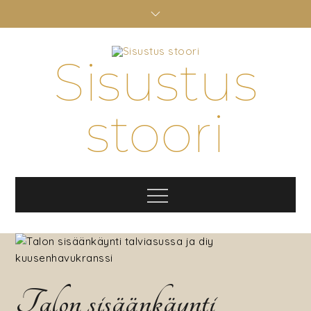
Skip
to
content
Sisustus
stoori
Menu
Talon sisäänkäynti