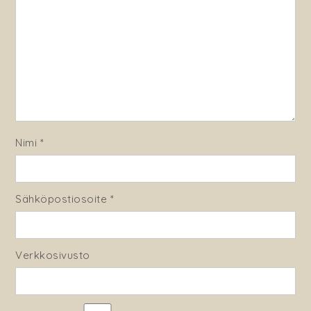
Nimi
*
Sähköpostiosoite
*
Verkkosivusto