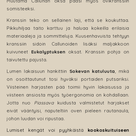
Muutama Callunan oksa pääsi myös ovikranssiin
somisteeksi.
Kranssin teko on sellainen laji, että se koukuttaa.
Pikkuhiljaa taito karttuu ja haluaa kokeilla erilaisia
materiaaleja ja sommitteluja. Kuusenhavuista tehtyyn
kranssiin sidoin Callunoiden lisäksi maljakkoon
kuivuneet
Eukalyptuksen
oksat. Kranssin pohja on
taivutettu pajusta.
Lumen lakaisuun hankittiin
Sokevan katuluuta
, mikä
on osoittautunut tosi hyväksi portaiden putsariksi.
Viisteinen harjasten pää toimii hyvin lakaisussa ja
viisteen ansiosta myös työergonomia on kohdallaan.
Jotta nuo
Piassava
kuidusta valmistetut harjakset
eivät vääntyisi, naputeltiin oven pieleen rautanaula,
johon luudan voi ripustaa.
Lumiset kengät voi pyyhkäistä
kookoskuituiseen