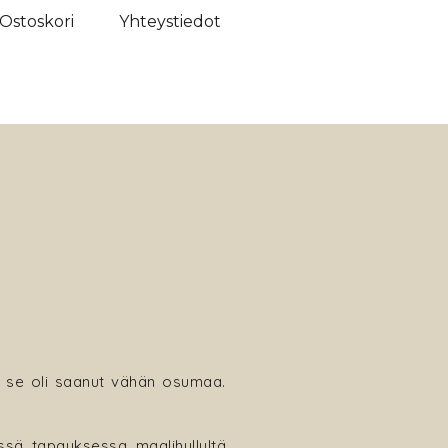
Ostoskori
Yhteystiedot
sa se oli saanut vähän osumaa.
ässä tapauksessa maalihyllyltä