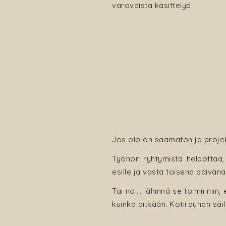
varovaista käsittelyä.
Jos olo on saamaton ja projekti
Työhön ryhtymistä helpottaa, 
esille ja vasta toisena päivän
Tai no…. lähinnä se toimii nii
kuinka pitkään. Kotirauhan säi