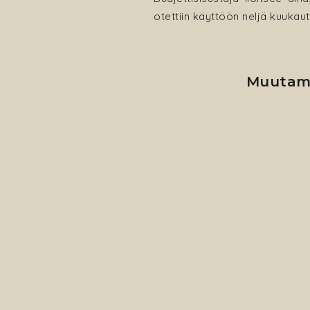
otettiin käyttöön neljä kuukau
Muutama