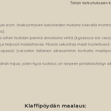
Tähän tarkoitukseen kä
uki esim. itsekoottavien kalusteiden mukana tulevalla mutteri
a).
 siihen lisätään pieninä annoksina vettä (kyseessä siis vesio
ja helposti maalattavaa. Muista sekoittaa maali huolellisesti
opeasti (varsinkin tällainen aikaisemmin korkattu maalipu
hän hajua, joten hyvä tuuletus on tarpeen pintakäsittelyn ai
Klaffipöydän maalaus: