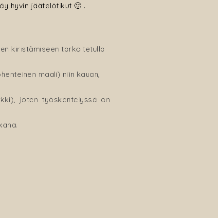
y hyvin jäätelötikut 🙂 .
en kiristämiseen tarkoitetulla
henteinen maali) niin kauan,
.
rkki), joten työskentelyssä on
kana.