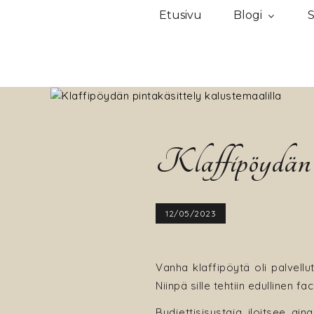
Etusivu
Blogi
S
Klaffipöydän p
12/05/2023
Vanha klaffipöytä oli palvell
Niinpä sille tehtiin edullinen face
Budjettisisustaja iloitsee ai