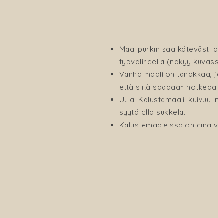
Maalipurkin saa kätevästi a
työvälineellä (näkyy kuvass
Vanha maali on tanakkaa, ja
että siitä saadaan notkeaa 
Uula Kalustemaali kuivuu n
syytä olla sukkela.
Kalustemaaleissa on aina vä