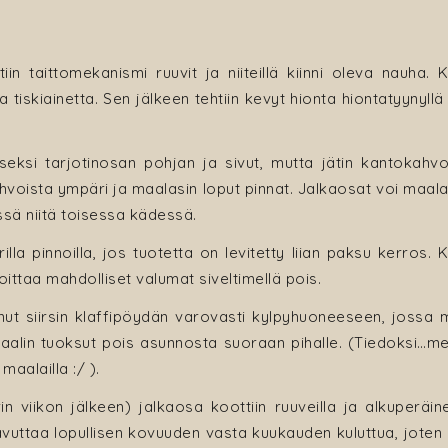
iin taittomekanismi ruuvit ja niiteillä kiinni oleva nauha. 
ppa tiskiainetta. Sen jälkeen tehtiin kevyt hionta hiontatyynyllä
seksi tarjotinosan pohjan ja sivut, mutta jätin kantokah
hvoista ympäri ja maalasin loput pinnat. Jalkaosat voi maala
sä niitä toisessa kädessä.
illa pinnoilla, jos tuotetta on levitetty liian paksu kerros. 
asoittaa mahdolliset valumat siveltimellä pois.
nut siirsin klaffipöydän varovasti kylpyhuoneeseen, jossa 
 maalin tuoksut pois asunnosta suoraan pihalle. (Tiedoksi…meil
maalailla :/ ).
in viikon jälkeen) jalkaosa koottiin ruuveilla ja alkuperäin
 saavuttaa lopullisen kovuuden vasta kuukauden kuluttua, joten