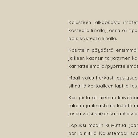
Kalusteen jalkaosasta irrotett
kostealla liinalla, jossa oli ti
pois kostealla liinalla.
Käsittelin pöydästä ensimmäi
jälkeen käänsin tarjottimen ka
kannattelemalla/pyörittelemäs
Maali valuu herkästi pystysuor
silmäillä kertaalleen läpi ja t
Kun pinta oli hieman kuivahta
takana ja ilmastointi kuljetti
jossa voisi kaikessa rauhassa 
Lopuksi maalin kuivuttua (par
parilla niitillä. Kalustemaali