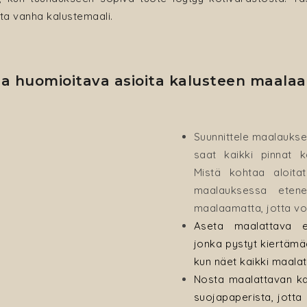
tta vanha kalustemaali.
 huomioitava asioita kalusteen maalaa
Suunnittele maalauksen
saat kaikki pinnat k
Mistä kohtaa aloita
maalauksessa etene
maalaamatta, jotta vo
Aseta maalattava esi
jonka pystyt kiertämä
kun näet kaikki maalat
Nosta maalattavan kal
suojapaperista, jotta s