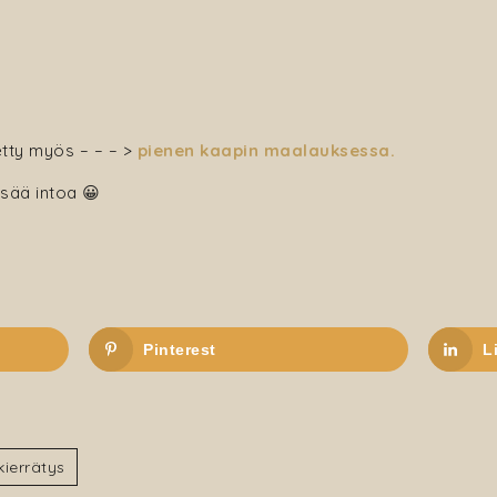
tty myös – – – >
pienen kaapin maalauksessa.
isää intoa 😀
Pinterest
L
Kierrätys