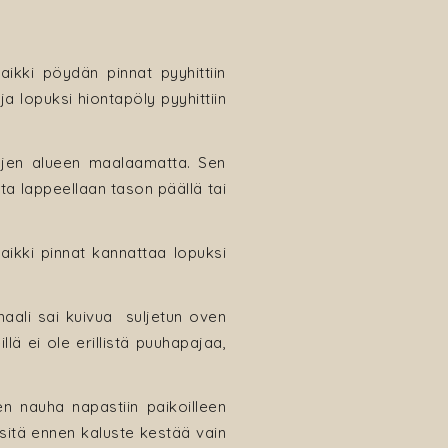
Kaikki pöydän pinnat pyyhittiin
 ja lopuksi hiontapöly pyyhittiin
vojen alueen maalaamatta. Sen
ta lappeellaan tason päällä tai
Kaikki pinnat kannattaa lopuksi
maali sai kuivua suljetun oven
lä ei ole erillistä puuhapajaa,
en nauha napastiin paikoilleen
 sitä ennen kaluste kestää vain