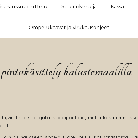
isustussuunnittelu
Stoorinkertoja
Kassa
Ompelukaavat ja virkkausohjeet
intakäsittely kalustemaalilla
ut hyvin terassilla grillaus apupöytänä, mutta kesäriennois
lift.
na, kun tuunaukseen sopiva tuote löytyy kotivarastosta. T