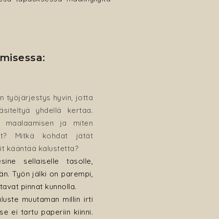
misessa:
 työjärjestys hyvin, jotta
äsiteltyä yhdellä kertaa.
t maalaamisen ja miten
t? Mitkä kohdat jätät
it kääntää kalustetta?
ne sellaiselle tasolle,
än. Työn jälki on parempi,
tavat pinnat kunnolla.
uste muutaman millin irti
e ei tartu paperiin kiinni.