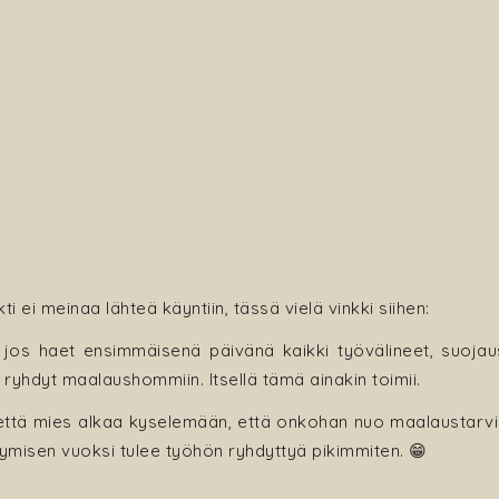
 ei meinaa lähteä käyntiin, tässä vielä vinkki siihen:
jos haet ensimmäisenä päivänä kaikki työvälineet, suojaus
ä ryhdyt maalaushommiin. Itsellä tämä ainakin toimii.
n, että mies alkaa kyselemään, että onkohan nuo maalaustarv
lymisen vuoksi tulee työhön ryhdyttyä pikimmiten. 😁