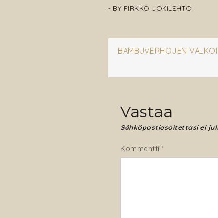
- BY
PIRKKO JOKILEHTO
Artikkeli
BAMBUVERHOJEN VALKOPE
selaus
Vastaa
Sähköpostiosoitettasi ei jul
Kommentti
*