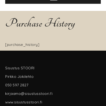
Purchase History
[purchase_history]
Sisustus STOORI
Pirkko Jokilehto
050 597 2827
kirjaamo@sisustusstoori.fi
www.sisustusstoori.fi