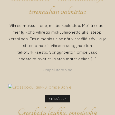
terenauhan valmistus
Vihreä makuuhuone, miltäs kuulostaa. Meillä ollaan
menty kohti vihreää makuuhuonetta yksi steppi
kerrallaan. Ensin maalasin seinät vihreällä sävyllä ja
sitten ompelin vihreän sängynpeiton
tekoturkiksesta. Sängynpeiton ompelussa
haasteita ovat erilaisten materiaalien […]
Ompeluterapiaa
31/10/2024
Crossbody laukku, ompeluohje