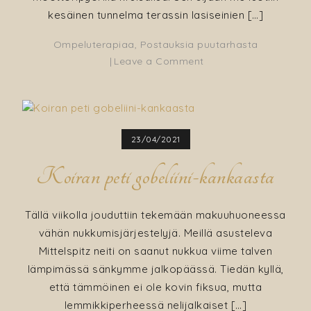
kesäinen tunnelma terassin lasiseinien […]
Ompeluterapiaa
,
Postauksia puutarhasta
on
Leave a Comment
Viirinauha
terassille
ja
vappu
23/04/2021
tunnelmia
Koiran peti gobeliini-kankaasta
Tällä viikolla jouduttiin tekemään makuuhuoneessa
vähän nukkumisjärjestelyjä. Meillä asusteleva
Mittelspitz neiti on saanut nukkua viime talven
lämpimässä sänkymme jalkopäässä. Tiedän kyllä,
että tämmöinen ei ole kovin fiksua, mutta
lemmikkiperheessä nelijalkaiset […]