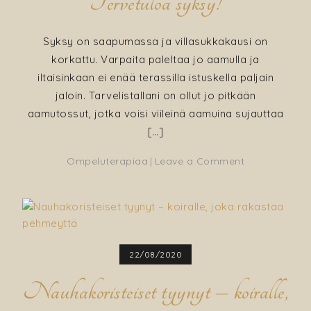
Tervetuloa syksy!
Syksy on saapumassa ja villasukkakausi on
korkattu. Varpaita paleltaa jo aamulla ja
iltaisinkaan ei enää terassilla istuskella paljain
jaloin. Tarvelistallani on ollut jo pitkään
aamutossut, jotka voisi viileinä aamuina sujauttaa
[…]
on
Ompeluterapiaa
Leave a Comment
Aamutohvelit
valmistetaan
kankaiden
jäännöspalois
Tervetuloa
22/08/2020
syksy!
Nauhakoristeiset tyynyt – koiralle,