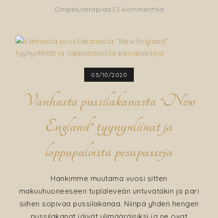
artikkeliin
Ompeluterapiaa
2 kommenttia
Helmillä
koristeltu
päiväpeite
pienen
tytön
03/10/2020
huoneeseen
Vanhasta pussilakanasta “New
England” tyynynliinat ja
loppupaloista pesupusseja
Hankimme muutama vuosi sitten
makuuhuoneeseen tuplaleveän untuvatäkin ja pari
siihen sopivaa pussilakanaa. Niinpä yhden hengen
pussilakanat jäivät ylimääräisiksi ja ne ovat