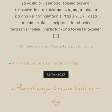
ja välillä pilvisempää. Toisina päivinä
terassiverhoilta kaivataan suojaa ja toisena
päivinä verhot halutaan siirtää sivuun. Tässä
meidän ratkaisu helposti liikuteltaviin
terassiverhoihin. Verhotankona toimii teräksinen
[…]
Ompeluterapiaa
,
Postauksia puutarhasta
12/06/2023
Aurinkosuoja terassin kattoon –
diy