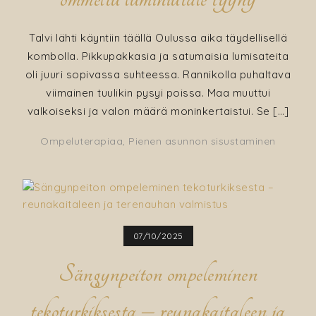
Talvi lähti käyntiin täällä Oulussa aika täydellisellä
kombolla. Pikkupakkasia ja satumaisia lumisateita
oli juuri sopivassa suhteessa. Rannikolla puhaltava
viimainen tuulikin pysyi poissa. Maa muuttui
valkoiseksi ja valon määrä moninkertaistui. Se […]
Ompeluterapiaa
,
Pienen asunnon sisustaminen
07/10/2025
Sängynpeiton ompeleminen
tekoturkiksesta – reunakaitaleen ja