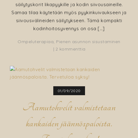
säilytyskorit likapyykille ja kodin siivousaineille.
Samaa tilaa käytetään myös pyykinkuivaukseen ja
siivousvälineiden säilytykseen. Tämä kompakti
kodinhoitosyvennys on osa […]
Ompeluterapiaa
,
Pienen asunnon sisustaminen
artikkeliin
2 kommenttia
Pienen
kodinhoitotilan
päivitys
–
paneeliverhot
01/09/2020
tilanjakajaksi
ja
Aamutohvelit valmistetaan
metallihyllyllä
lisää
kankaiden jäännöspaloista.
säilytystilaa