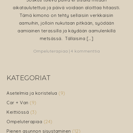
aikataulutettua ja päivä voidaan aloittaa hitaasti.
Tämä kimono on tehty sellaisiin verkkaisiin
aamuihin, jolloin nukutaan pitkään, syödään
aamiainen terassilla ja käydään aamulenkillä
metsässä. Tällaisina […]
artikkeliin
Ompeluterapiaa
4 kommenttia
Kimono
–
hitaisiin
KATEGORIAT
aamuihin
Asetelmia ja koristelua
(9)
Car + Van
(9)
Keittiössä
(3)
Ompeluterapiaa
(24)
Pienen asunnon sisustaminen
(12)