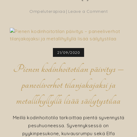
on
Ompeluterapiaa
Leave a Comment
Uusi
päällinen
silityslaudalle
21/09/2020
Pienen kodinhoitotilan päivitys –
paneeliverhot tilanjakajaksi ja
metallihyllyllä lisää säilytystilaa
Meillä kodinhoitotila tarkoittaa pientä syvennystä
pesuhuoneessa. Syvennyksessä on
pyykinpesukone, kuivausrumpu sekä Elfa