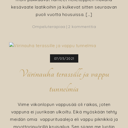
kesävaate laatikoihin ja kulkevat sitten seuraavan
puoli vuotta housuissa. […]
artikkeliin
Ompeluterapiaa
2 kommenttia
Toppahame
tikkikankaasta,
ompeluohje
07/05/2021
Viirinauha terassille ja vappu
tunnelmia
Viime viikonlopun vappusää oli raikas, joten
vappuna ei juurikaan ulkoiltu. Eikä myöskään tehty
meidän omia vappurituaaleja eli vappu piknikkiä ja
moottoripyörillä kruisailua. Sen sijaan me luotiin