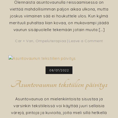
Olennaista asuntovaunulla reissaamisessa on
viettää mahdollisimman paljon aikaa ulkona, mutta
joskus viimainen sää ei houkuttele ulos. Kun kylmä
merituuli puhaltaa liian kovaa, on mukavampi jäädä
vaunun sisäpuolelle tekemään jotain muuta […]
on
Car + Van
,
Ompeluterapiaa
Leave a Comment
Sängynp
asunto
koristet
08/07/2022
Asuntovaunun tekstiilien päivitys
Asuntovaunua on mielenkiintoista sisustaa ja
varsinkin tekstiileissä voi käyttää juuri sellaisia
värejä, pintoja ja kuvioita, joita mieli sillä hetkellä