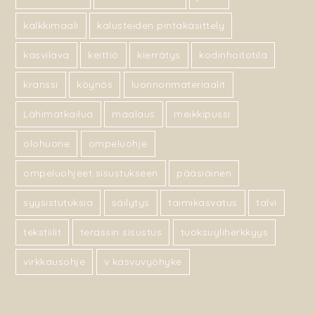
kalkkimaali
kalusteiden pintakäsittely
kasvilava
keittiö
kierrätys
kodinhoitotila
kranssi
köynös
luonnonmateriaalit
Lähimatkailua
maalaus
meikkipussi
olohuone
ompeluohje
ompeluohjeet sisustukseen
pääsiäinen
syysistutuksia
säilytys
taimikasvatus
talvi
tekstiilit
terassin sisustus
tuoksuyliherkkyys
virkkausohje
v kasvuvyöhyke