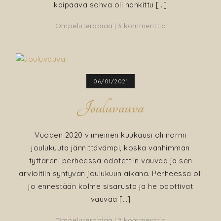
kaipaava sohva oli hankittu […]
artikkeliin
Ompeluterapiaa
3 kommenttia
Olohuoneen
sohvan
verhoilu
ja
06/01/2021
käsityöoptimis
Jouluvauva
Vuoden 2020 viimeinen kuukausi oli normi
joulukuuta jännittävämpi, koska vanhimman
tyttäreni perheessä odotettiin vauvaa ja sen
arvioitiin syntyvän joulukuun aikana. Perheessä oli
jo ennestään kolme sisarusta ja he odottivat
vauvaa […]
artikkeliin
Ompeluterapiaa
2 kommenttia