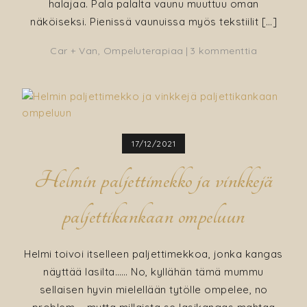
halajaa. Pala palalta vaunu muuttuu oman
näköiseksi. Pienissä vaunuissa myös tekstiilit […]
artikkeliin
Car + Van
,
Ompeluterapiaa
3 kommenttia
Asuntova
tekstiilien
päivitys
17/12/2021
Helmin paljettimekko ja vinkkejä
paljettikankaan ompeluun
Helmi toivoi itselleen paljettimekkoa, jonka kangas
näyttää lasilta…… No, kyllähän tämä mummu
sellaisen hyvin mielellään tytölle ompelee, no