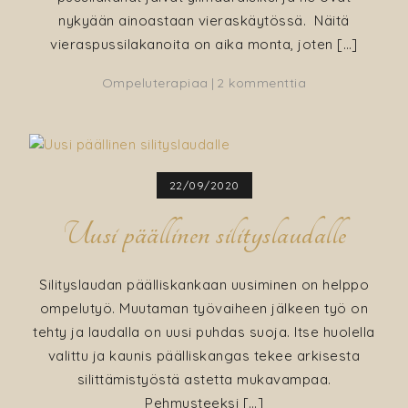
nykyään ainoastaan vieraskäytössä. Näitä
vieraspussilakanoita on aika monta, joten […]
artikkeliin
Ompeluterapiaa
2 kommenttia
Vanhasta
pussilakanasta
“New
England”
22/09/2020
tyynynliinat
ja
Uusi päällinen silityslaudalle
loppupaloista
pesupusseja
Silityslaudan päälliskankaan uusiminen on helppo
ompelutyö. Muutaman työvaiheen jälkeen työ on
tehty ja laudalla on uusi puhdas suoja. Itse huolella
valittu ja kaunis päälliskangas tekee arkisesta
silittämistyöstä astetta mukavampaa.
Pehmusteeksi […]