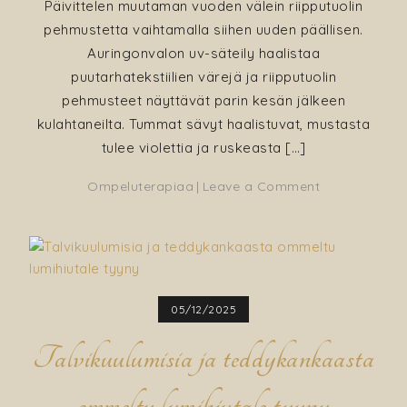
Päivittelen muutaman vuoden välein riipputuolin
pehmustetta vaihtamalla siihen uuden päällisen.
Auringonvalon uv-säteily haalistaa
puutarhatekstiilien värejä ja riipputuolin
pehmusteet näyttävät parin kesän jälkeen
kulahtaneilta. Tummat sävyt haalistuvat, mustasta
tulee violettia ja ruskeasta […]
on
Ompeluterapiaa
Leave a Comment
Riipputuolin
päivitys
–
pehmusteelle
uusi
05/12/2025
päällinen
Talvikuulumisia ja teddykankaasta
ommeltu lumihiutale tyyny