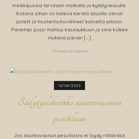
meikkipussia tarvitaan matkalla ja kyläilyreissulla.
Kotona siihen on kätevä kerätä tasoilla olevat
putelit ja hiustenhoitovälineet katseilta piiloon.
Pienempi pussi mahtuu käsilaukkuun ja siinä kulkee
mukana päivän […]
Ompeluterapiaa
16/08/2023
Säilytyslokerikko asuntovaunun
pesutilaan
Jos asuntovaunun pesutilasta ei löydy riittävästi