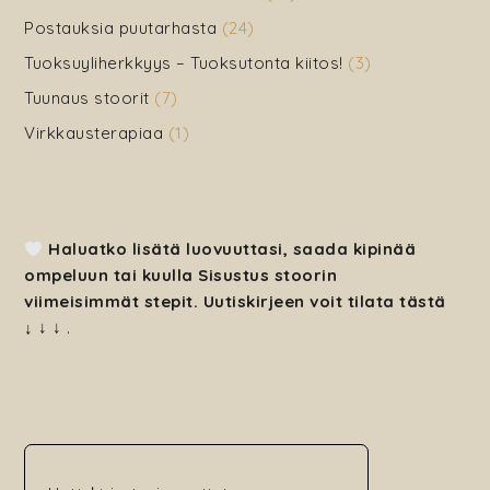
Postauksia puutarhasta
(24)
Tuoksuyliherkkyys – Tuoksutonta kiitos!
(3)
Tuunaus stoorit
(7)
Virkkausterapiaa
(1)
Haluatko lisätä luovuuttasi, saada kipinää
ompeluun tai kuulla Sisustus stoorin
viimeisimmät stepit. Uutiskirjeen voit tilata tästä
↓
↓ ↓
.