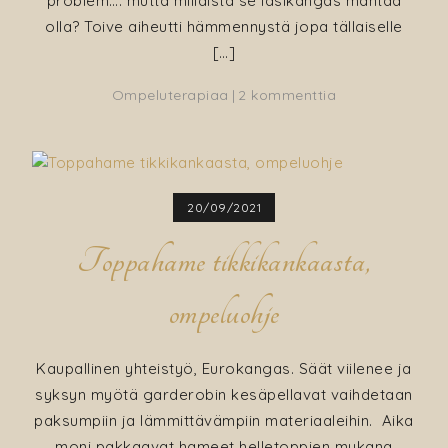
problem…. mutta millaista se lasikangas mahtaa
olla? Toive aiheutti hämmennystä jopa tällaiselle
[…]
artikkeliin
Ompeluterapiaa
2 kommenttia
Helmin
paljettimekko
ja
vinkkejä
20/09/2021
paljettikankaan
ompeluun
Toppahame tikkikankaasta,
ompeluohje
Kaupallinen yhteistyö, Eurokangas. Säät viilenee ja
syksyn myötä garderobin kesäpellavat vaihdetaan
paksumpiin ja lämmittävämpiin materiaaleihin. Aika
moni pakkaavat hameet helletoppien mukana