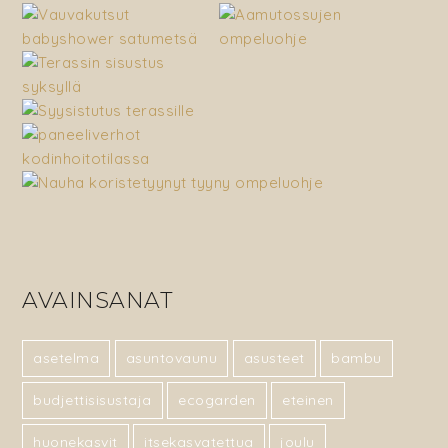
AVAINSANAT
asetelma
asuntovaunu
asusteet
bambu
budjettisisustaja
ecogarden
eteinen
huonekasvit
itsekasvatettua
joulu