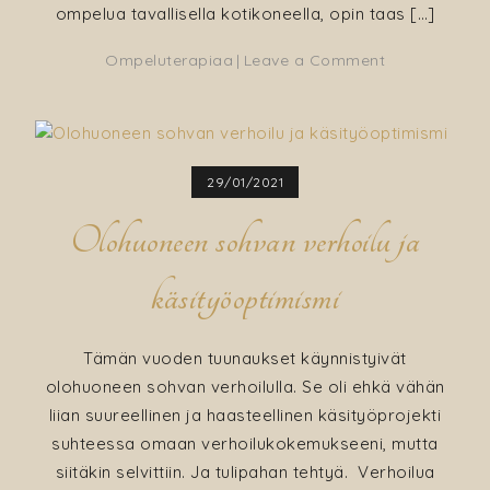
ompelua tavallisella kotikoneella, opin taas […]
on
Ompeluterapiaa
Leave a Comment
Aamutossuje
ompeluohje
ja
neuvoja
29/01/2021
keinonahkan
ompeluun
Olohuoneen sohvan verhoilu ja
käsityöoptimismi
Tämän vuoden tuunaukset käynnistyivät
olohuoneen sohvan verhoilulla. Se oli ehkä vähän
liian suureellinen ja haasteellinen käsityöprojekti
suhteessa omaan verhoilukokemukseeni, mutta
siitäkin selvittiin. Ja tulipahan tehtyä. Verhoilua