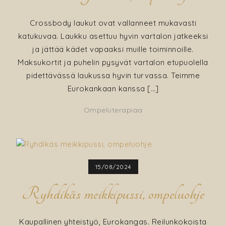
Crossbody laukut ovat vallanneet mukavasti
katukuvaa. Laukku asettuu hyvin vartalon jatkeeksi
ja jättää kädet vapaaksi muille toiminnoille.
Maksukortit ja puhelin pysyvät vartalon etupuolella
pidettävässä laukussa hyvin turvassa. Teimme
Eurokankaan kanssa […]
Ompeluterapiaa
15/08/2024
Ryhdikäs meikkipussi, ompeluohje
Kaupallinen yhteistyö, Eurokangas. Reilunkokoista