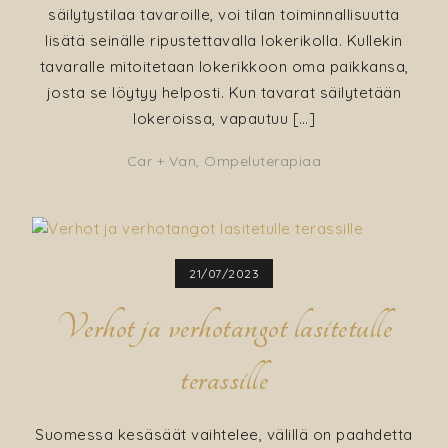
säilytystilaa tavaroille, voi tilan toiminnallisuutta
lisätä seinälle ripustettavalla lokerikolla. Kullekin
tavaralle mitoitetaan lokerikkoon oma paikkansa,
josta se löytyy helposti. Kun tavarat säilytetään
lokeroissa, vapautuu […]
Car + Van
,
Ompeluterapiaa
21/07/2023
Verhot ja verhotangot lasitetulle
terassille
Suomessa kesäsäät vaihtelee, välillä on paahdetta