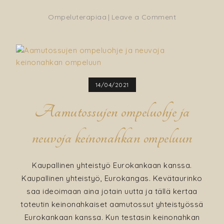
on
Ompeluterapiaa
Leave a Comment
Koiran
peti
gobeliini-
kankaasta
14/04/2021
Aamutossujen ompeluohje ja
neuvoja keinonahkan ompeluun
Kaupallinen yhteistyö Eurokankaan kanssa.
Kaupallinen yhteistyö, Eurokangas. Kevätaurinko
saa ideoimaan aina jotain uutta ja tällä kertaa
toteutin keinonahkaiset aamutossut yhteistyössä
Eurokankaan kanssa. Kun testasin keinonahkan