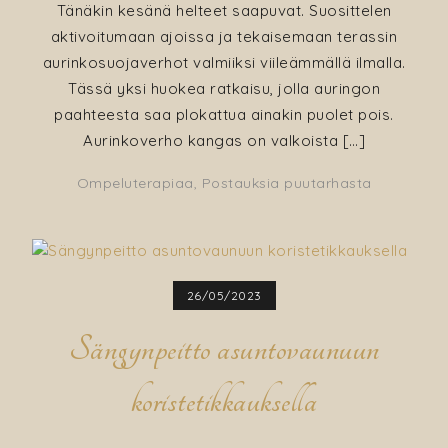
Tänäkin kesänä helteet saapuvat. Suosittelen
aktivoitumaan ajoissa ja tekaisemaan terassin
aurinkosuojaverhot valmiiksi viileämmällä ilmalla.
Tässä yksi huokea ratkaisu, jolla auringon
paahteesta saa plokattua ainakin puolet pois.
Aurinkoverho kangas on valkoista […]
Ompeluterapiaa
,
Postauksia puutarhasta
26/05/2023
Sängynpeitto asuntovaunuun
koristetikkauksella