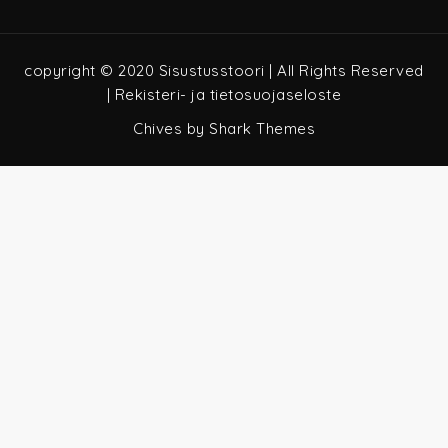
copyright © 2020 Sisustusstoori | All Rights Reserved
|
Rekisteri- ja tietosuojaseloste
Chives by
Shark Themes