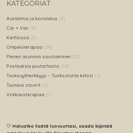
KATEGORIAT
Asetelmia ja koristelua
(9)
Car + Van
(9)
Keittiössä
(3)
Ompeluterapiaa
(24)
Pienen asunnon sisustaminen
(12)
Postauksia puutarhasta
(24)
Tuoksuyliherkkyys – Tuoksutonta kiitos!
(3)
Tuunaus stoorit
(7)
Virkkausterapiaa
(1)
🤍
Haluatko lisätä luovuuttasi, saada kipinää