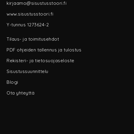
kirjaamo@sisustusstoori.fi
www.sisustusstoori.fi
Y-tunnus 1273624-2
Tilaus- ja toimitusehdot
PDF ohjeiden tallennus ja tulostus
Rekisteri- ja tietosuojaseloste
Sisustussuunnittelu
Blogi
Ota yhteyttä