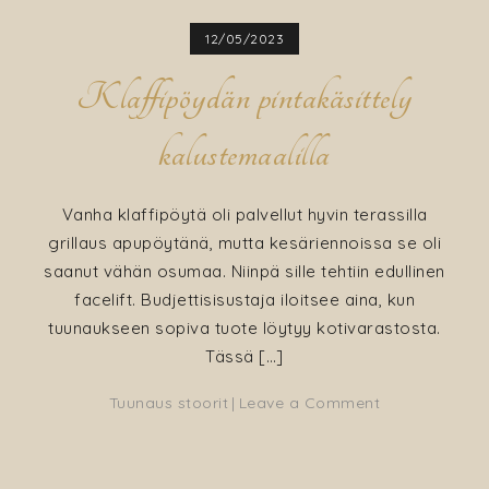
12/05/2023
Klaffipöydän pintakäsittely
kalustemaalilla
Vanha klaffipöytä oli palvellut hyvin terassilla
grillaus apupöytänä, mutta kesäriennoissa se oli
saanut vähän osumaa. Niinpä sille tehtiin edullinen
facelift. Budjettisisustaja iloitsee aina, kun
tuunaukseen sopiva tuote löytyy kotivarastosta.
Tässä […]
on
Tuunaus stoorit
Leave a Comment
Klaffipöydän
pintakäsittely
kalustemaalill