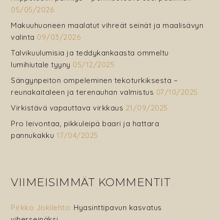
05/05/2026
Makuuhuoneen maalatut vihreät seinät ja maalisävyn
valinta
09/03/2026
Talvikuulumisia ja teddykankaasta ommeltu
lumihiutale tyyny
05/12/2025
Sängynpeiton ompeleminen tekoturkiksesta –
reunakaitaleen ja terenauhan valmistus
07/10/2025
Virkistävä vapauttava virkkaus
21/09/2025
Pro leivontaa, pikkuleipä baari ja hattara
pannukakku
17/04/2025
VIIMEISIMMÄT KOMMENTIT
Pirkko Jokilehto
:
Hyasinttipavun kasvatus
viherseinäksi