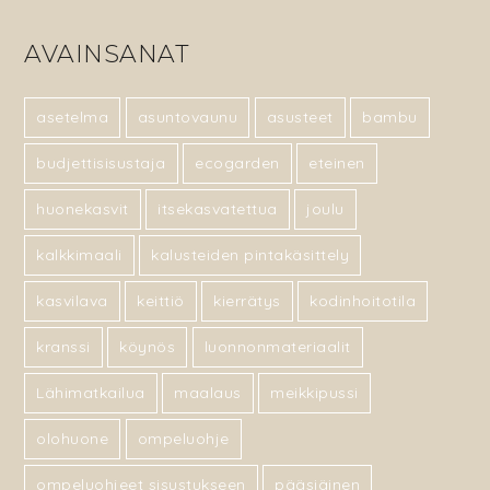
AVAINSANAT
asetelma
asuntovaunu
asusteet
bambu
budjettisisustaja
ecogarden
eteinen
huonekasvit
itsekasvatettua
joulu
kalkkimaali
kalusteiden pintakäsittely
kasvilava
keittiö
kierrätys
kodinhoitotila
kranssi
köynös
luonnonmateriaalit
Lähimatkailua
maalaus
meikkipussi
olohuone
ompeluohje
ompeluohjeet sisustukseen
pääsiäinen