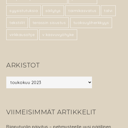
syysistutuksia
säilytys
taimikasvatus
talvi
tekstiilit
terassin sisustus
tuoksuyliherkkyys
virkkausohje
v kasvuvyöhyke
ARKISTOT
Arkistot
VIIMEISIMMÄT ARTIKKELIT
Riipputuolin päivitys – pehmusteelle uusi päällinen