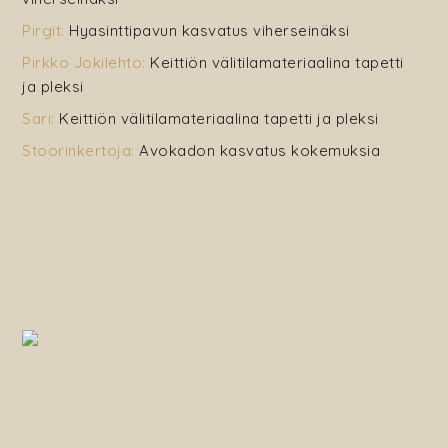
Pirgit
:
Hyasinttipavun kasvatus viherseinäksi
Pirkko Jokilehto
:
Keittiön välitilamateriaalina tapetti
ja pleksi
Sari
:
Keittiön välitilamateriaalina tapetti ja pleksi
Stoorinkertoja
:
Avokadon kasvatus kokemuksia