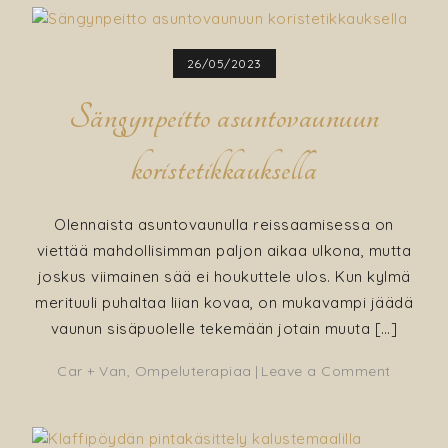
26/05/2023
Sängynpeitto asuntovaunuun
koristetikkauksella
Olennaista asuntovaunulla reissaamisessa on
viettää mahdollisimman paljon aikaa ulkona, mutta
joskus viimainen sää ei houkuttele ulos. Kun kylmä
merituuli puhaltaa liian kovaa, on mukavampi jäädä
vaunun sisäpuolelle tekemään jotain muuta […]
on
Car + Van
,
Ompeluterapiaa
Leave a Comment
Sängynp
asunto
koristet