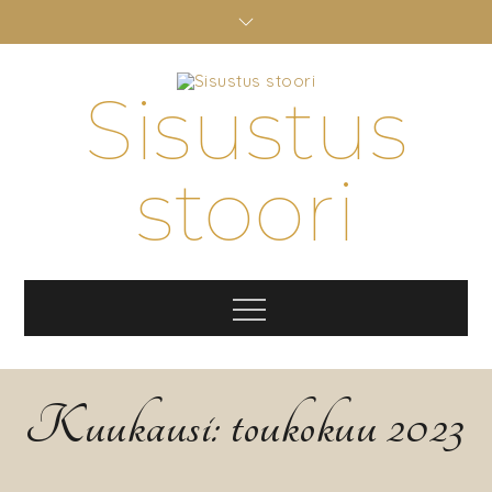
Skip
to
content
Sisustus
stoori
Menu
Kuukausi:
toukokuu 2023