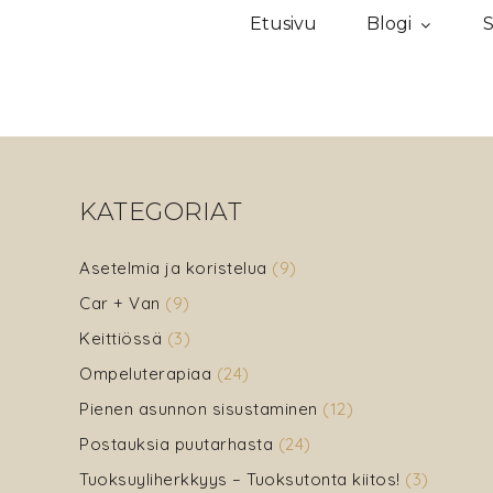
Etusivu
Blogi
S
KATEGORIAT
Asetelmia ja koristelua
(9)
Car + Van
(9)
Keittiössä
(3)
Ompeluterapiaa
(24)
Pienen asunnon sisustaminen
(12)
Postauksia puutarhasta
(24)
Tuoksuyliherkkyys – Tuoksutonta kiitos!
(3)