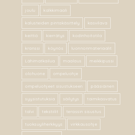
joulu
kalkkimaali
kalusteiden pintakäsittely
kasvilava
keittiö
kierrätys
kodinhoitotila
kranssi
köynös
luonnonmateriaalit
Lähimatkailua
maalaus
meikkipussi
olohuone
ompeluohje
ompeluohjeet sisustukseen
pääsiäinen
syysistutuksia
säilytys
taimikasvatus
talvi
tekstiilit
terassin sisustus
tuoksuyliherkkyys
virkkausohje