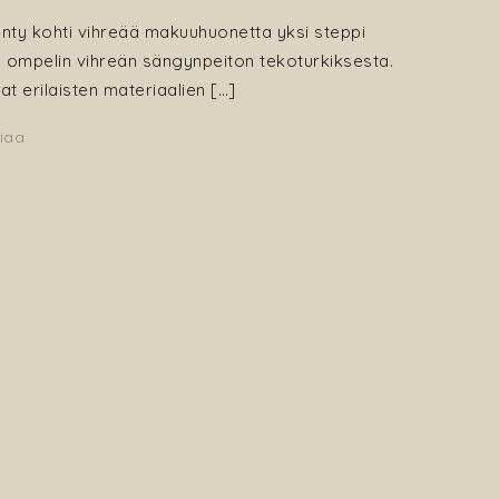
enty kohti vihreää makuuhuonetta yksi steppi
ten ompelin vihreän sängynpeiton tekoturkiksesta.
 erilaisten materiaalien […]
iaa