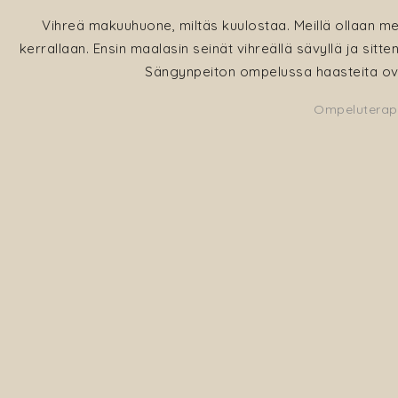
Vihreä makuuhuone, miltäs kuulostaa. Meillä ollaan m
kerrallaan. Ensin maalasin seinät vihreällä sävyllä ja sit
Sängynpeiton ompelussa haasteita ovat
Ompeluterap