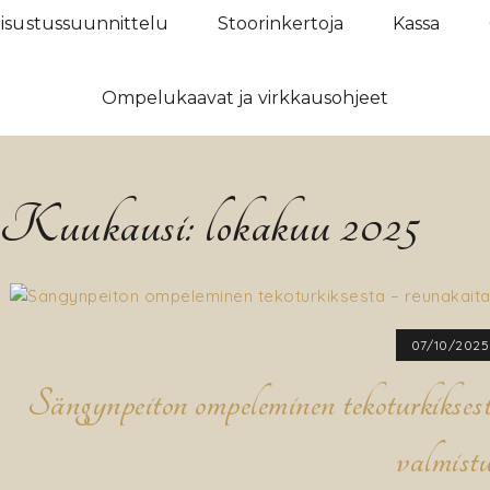
isustussuunnittelu
Stoorinkertoja
Kassa
Ompelukaavat ja virkkausohjeet
Kuukausi:
lokakuu 2025
07/10/2025
Sängynpeiton ompeleminen tekoturkikses
valmist