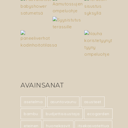
AVAINSANAT
asetelma
asuntovaunu
asusteet
bambu
budjettisisustaja
ecogarden
eteinen
huonekasvit
itsekasvatettua