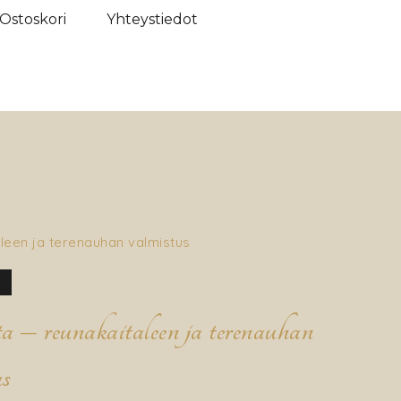
Ostoskori
Yhteystiedot
ta – reunakaitaleen ja terenauhan
us