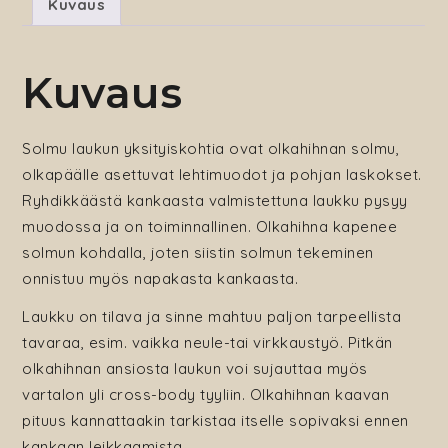
Kuvaus
Kuvaus
Solmu laukun yksityiskohtia ovat olkahihnan solmu,
olkapäälle asettuvat lehtimuodot ja pohjan laskokset.
Ryhdikkäästä kankaasta valmistettuna laukku pysyy
muodossa ja on toiminnallinen. Olkahihna kapenee
solmun kohdalla, joten siistin solmun tekeminen
onnistuu myös napakasta kankaasta.
Laukku on tilava ja sinne mahtuu paljon tarpeellista
tavaraa, esim. vaikka neule-tai virkkaustyö. Pitkän
olkahihnan ansiosta laukun voi sujauttaa myös
vartalon yli cross-body tyyliin. Olkahihnan kaavan
pituus kannattaakin tarkistaa itselle sopivaksi ennen
kankaan leikkaamista.