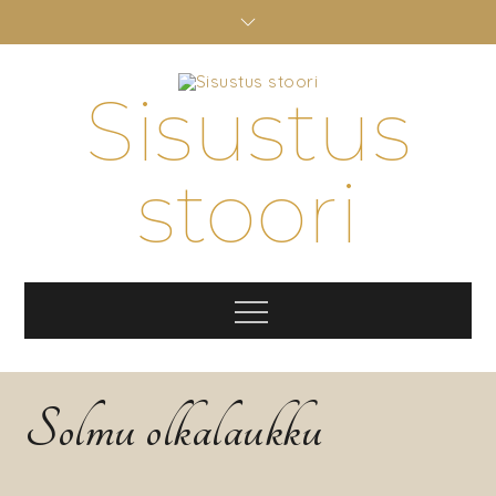
Skip
to
content
Sisustus
stoori
Menu
Solmu olkalaukku