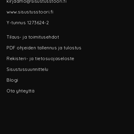
kirjaamo@sisustusstoori.fi
www.sisustusstoori.fi
Y-tunnus 1273624-2
Tilaus- ja toimitusehdot
PDF ohjeiden tallennus ja tulostus
Rekisteri- ja tietosuojaseloste
Sisustussuunnittelu
Blogi
Ota yhteyttä