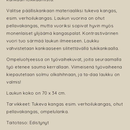
Valitse päälliskankaan materiaaliksi tukeva kangas,
esim. verhoilukangas. Laukun vuorina on ohut
pellavakangas, mutta vuoriksi sopivat hyvin myös
monenlaiset ylijäämä kangaspalat. Kontrastivärinen
vuori tuo särmää laukun ilmeeseen. Laukku
vahvistetaan kankaaseen silitettävällä tukikankaalla.
Ompeluohjeessa on työvaihekuvat, joita seuraamalla
työ etenee sauma kerrallaan. Viimeisenä työvaiheena
kiepautetaan solmu olkahihnaan, ja ta-daa laukku on
valmis!
Laukun koko on 70 x 34 cm.
Tarvikkeet: Tukeva kangas esim. verhoilukangas, ohut
pellavakangas, ompelulanka.
Taitotaso: Edistynyt