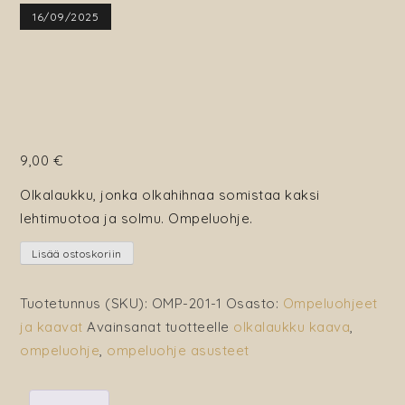
16/09/2025
9,00
€
Olkalaukku, jonka olkahihnaa somistaa kaksi
lehtimuotoa ja solmu. Ompeluohje.
Solmu
Lisää ostoskoriin
olkalaukku
määrä
Tuotetunnus (SKU):
OMP-201-1
Osasto:
Ompeluohjeet
ja kaavat
Avainsanat tuotteelle
olkalaukku kaava
,
ompeluohje
,
ompeluohje asusteet