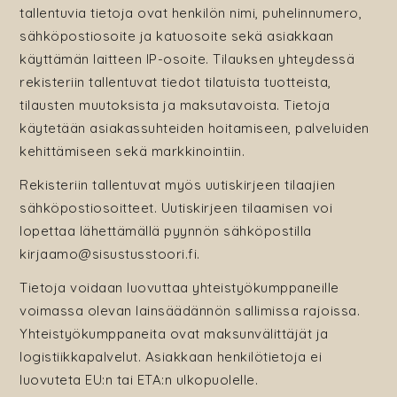
tallentuvia tietoja ovat henkilön nimi, puhelinnumero,
sähköpostiosoite ja katuosoite sekä asiakkaan
käyttämän laitteen IP-osoite. Tilauksen yhteydessä
rekisteriin tallentuvat tiedot tilatuista tuotteista,
tilausten muutoksista ja maksutavoista. Tietoja
käytetään asiakassuhteiden hoitamiseen, palveluiden
kehittämiseen sekä markkinointiin.
Rekisteriin tallentuvat myös uutiskirjeen tilaajien
sähköpostiosoitteet. Uutiskirjeen tilaamisen voi
lopettaa lähettämällä pyynnön sähköpostilla
kirjaamo@sisustusstoori.fi.
Tietoja voidaan luovuttaa yhteistyökumppaneille
voimassa olevan lainsäädännön sallimissa rajoissa.
Yhteistyökumppaneita ovat maksunvälittäjät ja
logistiikkapalvelut. Asiakkaan henkilötietoja ei
luovuteta EU:n tai ETA:n ulkopuolelle.