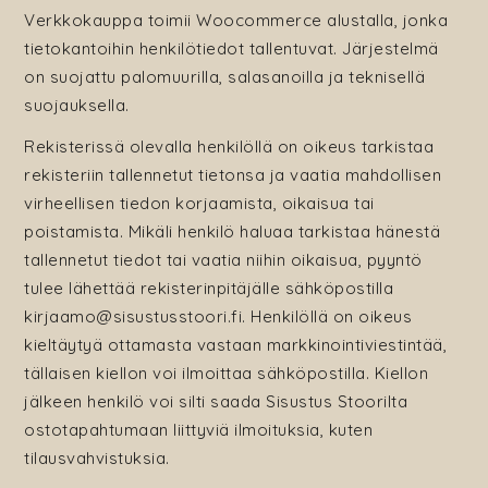
Verkkokauppa toimii Woocommerce alustalla, jonka
tietokantoihin henkilötiedot tallentuvat. Järjestelmä
on suojattu palomuurilla, salasanoilla ja teknisellä
suojauksella.
Rekisterissä olevalla henkilöllä on oikeus tarkistaa
rekisteriin tallennetut tietonsa ja vaatia mahdollisen
virheellisen tiedon korjaamista, oikaisua tai
poistamista. Mikäli henkilö haluaa tarkistaa hänestä
tallennetut tiedot tai vaatia niihin oikaisua, pyyntö
tulee lähettää rekisterinpitäjälle sähköpostilla
kirjaamo@sisustusstoori.fi. Henkilöllä on oikeus
kieltäytyä ottamasta vastaan markkinointiviestintää,
tällaisen kiellon voi ilmoittaa sähköpostilla. Kiellon
jälkeen henkilö voi silti saada Sisustus Stoorilta
ostotapahtumaan liittyviä ilmoituksia, kuten
tilausvahvistuksia.