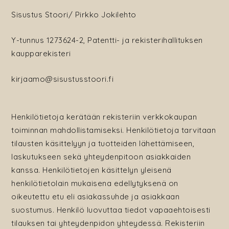
Sisustus Stoori/ Pirkko Jokilehto
Y-tunnus 1273624-2, Patentti- ja rekisterihallituksen
kaupparekisteri
kirjaamo@sisustusstoori.fi
Henkilötietoja kerätään rekisteriin verkkokaupan
toiminnan mahdollistamiseksi. Henkilötietoja tarvitaan
tilausten käsittelyyn ja tuotteiden lähettämiseen,
laskutukseen sekä yhteydenpitoon asiakkaiden
kanssa. Henkilötietojen käsittelyn yleisenä
henkilötietolain mukaisena edellytyksenä on
oikeutettu etu eli asiakassuhde ja asiakkaan
suostumus. Henkilö luovuttaa tiedot vapaaehtoisesti
tilauksen tai yhteydenpidon yhteydessä. Rekisteriin