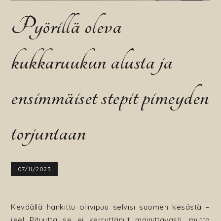
Pyörillä oleva
kukkaruukun alusta ja
ensimmäiset stepit pimeyden
torjuntaan
07/11/2023
Keväällä hankittu oliivipuu selvisi suomen kesästä –
jee! Pituutta se ei kerryttänyt mainittavasti, mutta