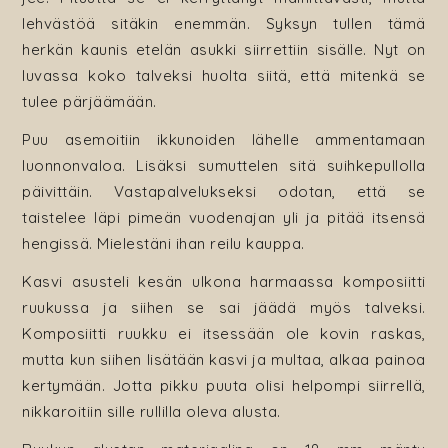
lehvästöä sitäkin enemmän. Syksyn tullen tämä
herkän kaunis etelän asukki siirrettiin sisälle. Nyt on
luvassa koko talveksi huolta siitä, että mitenkä se
tulee pärjäämään.
Puu asemoitiin ikkunoiden lähelle ammentamaan
luonnonvaloa. Lisäksi sumuttelen sitä suihkepullolla
päivittäin. Vastapalvelukseksi odotan, että se
taistelee läpi pimeän vuodenajan yli ja pitää itsensä
hengissä. Mielestäni ihan reilu kauppa.
Kasvi asusteli kesän ulkona harmaassa komposiitti
ruukussa ja siihen se sai jäädä myös talveksi.
Komposiitti ruukku ei itsessään ole kovin raskas,
mutta kun siihen lisätään kasvi ja multaa, alkaa painoa
kertymään. Jotta pikku puuta olisi helpompi siirrellä,
nikkaroitiin sille rullilla oleva alusta.