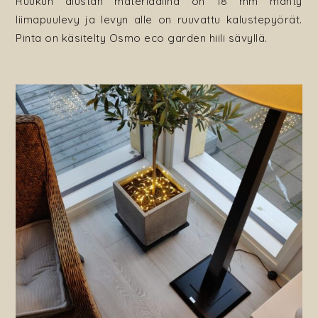
Ruukun alustan materiaalina on 18 mm mänty
liimapuulevy ja levyn alle on ruuvattu kalustepyörät.
Pinta on käsitelty Osmo eco garden hiili sävyllä.