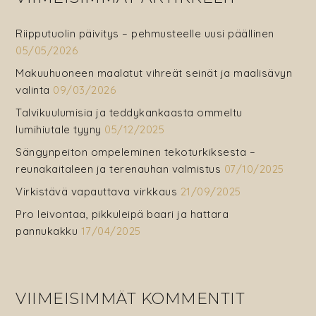
Riipputuolin päivitys – pehmusteelle uusi päällinen
05/05/2026
Makuuhuoneen maalatut vihreät seinät ja maalisävyn
valinta
09/03/2026
Talvikuulumisia ja teddykankaasta ommeltu
lumihiutale tyyny
05/12/2025
Sängynpeiton ompeleminen tekoturkiksesta –
reunakaitaleen ja terenauhan valmistus
07/10/2025
Virkistävä vapauttava virkkaus
21/09/2025
Pro leivontaa, pikkuleipä baari ja hattara
pannukakku
17/04/2025
VIIMEISIMMÄT KOMMENTIT