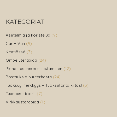
Olohuoneen
sohvan
verhoilu
KATEGORIAT
ja
käsityöoptimis
Asetelmia ja koristelua
(9)
Car + Van
(9)
Keittiössä
(3)
Ompeluterapiaa
(24)
Pienen asunnon sisustaminen
(12)
Postauksia puutarhasta
(24)
Tuoksuyliherkkyys – Tuoksutonta kiitos!
(3)
Tuunaus stoorit
(7)
Virkkausterapiaa
(1)