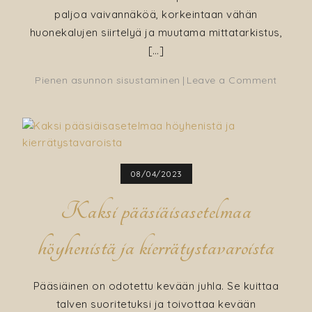
paljoa vaivannäköä, korkeintaan vähän
huonekalujen siirtelyä ja muutama mittatarkistus,
[…]
on
Pienen asunnon sisustaminen
Leave a Comment
Kuusi
vinkkiä
olohuo
maton
valinta
08/04/2023
ja
mattok
Kaksi pääsiäisasetelmaa
höyhenistä ja kierrätystavaroista
Pääsiäinen on odotettu kevään juhla. Se kuittaa
talven suoritetuksi ja toivottaa kevään