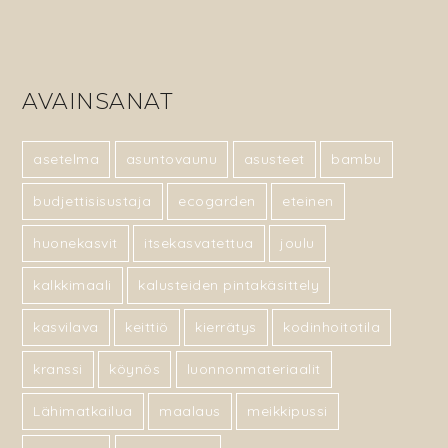
AVAINSANAT
asetelma
asuntovaunu
asusteet
bambu
budjettisisustaja
ecogarden
eteinen
huonekasvit
itsekasvatettua
joulu
kalkkimaali
kalusteiden pintakäsittely
kasvilava
keittiö
kierrätys
kodinhoitotila
kranssi
köynös
luonnonmateriaalit
Lähimatkailua
maalaus
meikkipussi