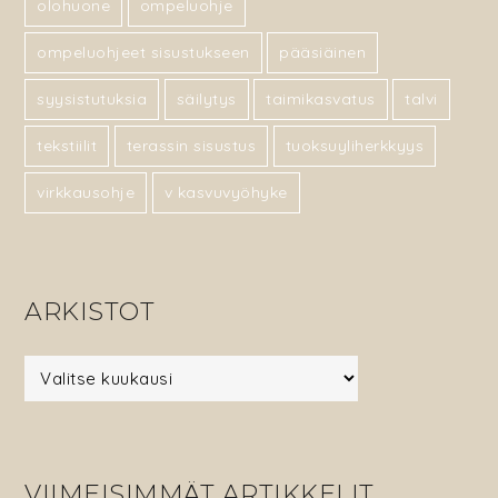
olohuone
ompeluohje
ompeluohjeet sisustukseen
pääsiäinen
syysistutuksia
säilytys
taimikasvatus
talvi
tekstiilit
terassin sisustus
tuoksuyliherkkyys
virkkausohje
v kasvuvyöhyke
ARKISTOT
Arkistot
VIIMEISIMMÄT ARTIKKELIT