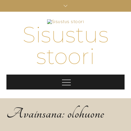
Skip
to
content
Sisustus
stoori
Menu
Avainsana:
olohuone