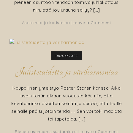
pieneen asuntoon tehdään toimiva juhlakattaus
niin, että joulurauha säilyy? […]
on
Asetelmia ja koristelua
Leave a Comment
Joulukatt
–
jotain
kierrätetty
08/04/2022
jotain
lainattua
Julistetaidetta ja väriharmoniaa
ja
jotain
vihreää
Kaupallinen yhteistyö Poster Storen kanssa. Aika
usein tähän aikaan vuodesta käy niin, että
kevätaurinko osoittaa seinää ja sanoo, että tuolle
seinälle pitäisi jotain tehdä…… Sen voi toki maalata
tai tapetoida, […]
on
Pienen asunnon sisustaminen
Leave a Comment