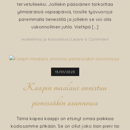
tervetulleeksi. Joillekin pääsiäinen tarkoittaa
ylimääräisiä vapaapäiviä, toisille työvuoroja
paremmalla tienestillä ja jollekin se voi olla
uskonnollinen juhla. Viettipä […]
on
Asetelmia ja koristelua
Leave a Comment
Kaksi
pääsiäisa
höyhenist
ja
13/01/2023
kierrätyst
Kaapin maalaus onnistuu
pienessäkin asunnossa
Tämä kapea kaappi on etsinyt omaa paikkaa
kodissamme pitkään. Se on ollut joko liian pieni tai