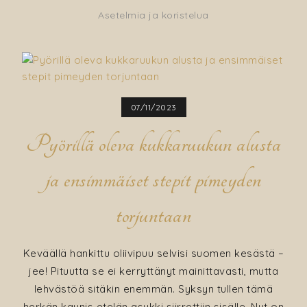
Asetelmia ja koristelua
07/11/2023
Pyörillä oleva kukkaruukun alusta
ja ensimmäiset stepit pimeyden
torjuntaan
Keväällä hankittu oliivipuu selvisi suomen kesästä –
jee! Pituutta se ei kerryttänyt mainittavasti, mutta
lehvästöä sitäkin enemmän. Syksyn tullen tämä
herkän kaunis etelän asukki siirrettiin sisälle. Nyt on