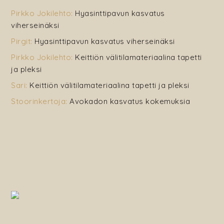
Pirkko Jokilehto
:
Hyasinttipavun kasvatus
viherseinäksi
Pirgit
:
Hyasinttipavun kasvatus viherseinäksi
Pirkko Jokilehto
:
Keittiön välitilamateriaalina tapetti
ja pleksi
Sari
:
Keittiön välitilamateriaalina tapetti ja pleksi
Stoorinkertoja
:
Avokadon kasvatus kokemuksia