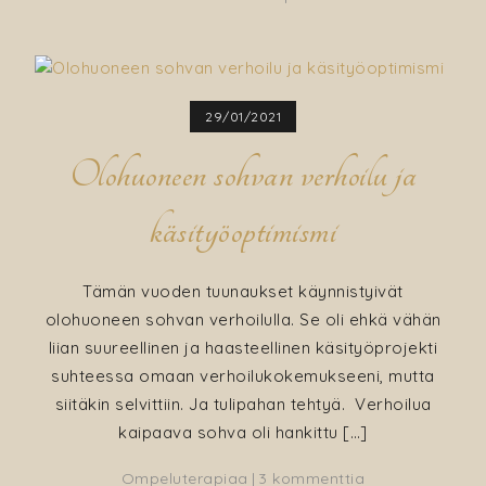
Juliste
ja
väriha
29/01/2021
Olohuoneen sohvan verhoilu ja
käsityöoptimismi
Tämän vuoden tuunaukset käynnistyivät
olohuoneen sohvan verhoilulla. Se oli ehkä vähän
liian suureellinen ja haasteellinen käsityöprojekti
suhteessa omaan verhoilukokemukseeni, mutta
siitäkin selvittiin. Ja tulipahan tehtyä. Verhoilua
kaipaava sohva oli hankittu […]
artikkeliin
Ompeluterapiaa
3 kommenttia