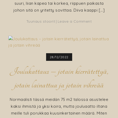
suuri, liian kapea tai korkea, riippuen paikasta
johon sitä on yritetty sovittaa. Diiva kaappi […]
on
Tuunaus stoorit
Leave a Comment
Kaapin
maalaus
onnistuu
pienessäkin
asunnossa
28/12/2022
Joulukattaus – jotain kierrätettyä,
jotain lainattua ja jotain vihreää
Normaalisti tässä meidän 75 m2 talossa asustelee
kaksi ihmistä ja yksi koira, mutta jouluaatto iltana
meille tuli porukkaa kuusinkertainen määrä. Miten