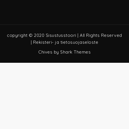
copyright © 2020 Sisustusstoori | All Rights Reserved
|
Rekisteri- ja tietosuojaseloste
Chives by
Shark Themes