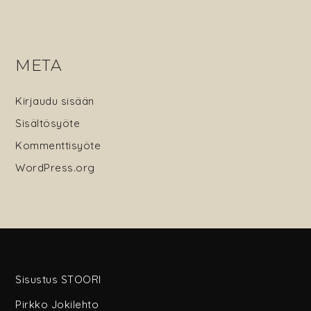
META
Kirjaudu sisään
Sisältösyöte
Kommenttisyöte
WordPress.org
Sisustus STOORI
Pirkko Jokilehto