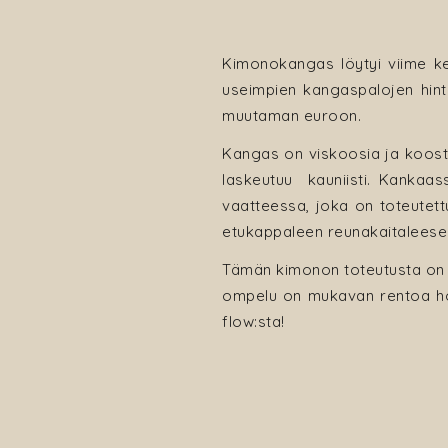
Kimonokangas löytyi viime 
useimpien kangaspalojen hinta
muutaman euroon.
Kangas on viskoosia ja koos
laskeutuu kauniisti. Kankaas
vaatteessa, joka on toteutett
etukappaleen reunakaitalees
Tämän kimonon toteutusta on o
ompelu on mukavan rentoa homm
flow:sta!