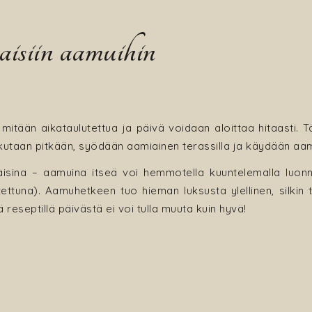
isiin aamuihin
 mitään aikataulutettua ja päivä voidaan aloittaa hitaasti. 
nukutaan pitkään, syödään aamiainen terassilla ja käydään aa
inaisina – aamuina itseä voi hemmotella kuuntelemalla luon
tettuna). Aamuhetkeen tuo hieman luksusta ylellinen, silkin
ä reseptillä päivästä ei voi tulla muuta kuin hyvä!