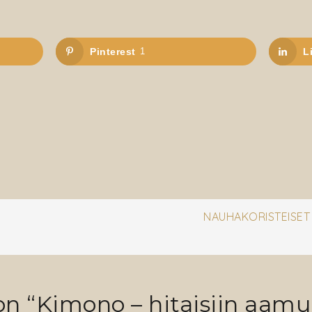
Pinterest
1
L
en
NAUHAKORISTEISET 
on “
Kimono – hitaisiin aamu