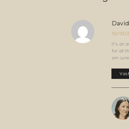
David
30/03/2
It’s an 
for all 
am sure
Vas