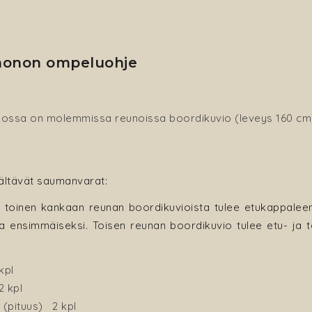
monon ompeluohje
a, jossa on molemmissa reunoissa boordikuvio (leveys 160 cm
sältävät saumanvarat:
 toinen kankaan reunan boordikuvioista tulee etukappaleen
ta ensimmäiseksi. Toisen reunan boordikuvio tulee etu- ja
kpl
2 kpl
 (pituus) 2 kpl