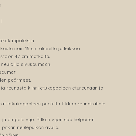
cm
l
pl
takakappaleisiin.
kasta noin 15 cm alueelta ja leikkaa
istoon 47 cm matkalta.
ä neuloilla sivusaumaan.
saumat.
iden päärmeet.
ta reunasta kiinni etukappaleen etureunaan ja
at takakappaleen puolelta.Tikkaa reunakaitale
i ja ompele vyö. Pitkän vyön saa helpoiten
 pitkän neulepuikon avulla.
ön päihin.