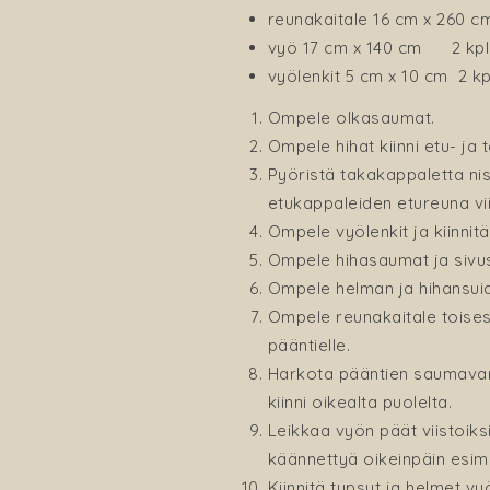
reunakaitale 16 cm x 260 
vyö 17 cm x 140 cm 2 kp
vyölenkit 5 cm x 10 cm 2 k
Ompele olkasaumat.
Ompele hihat kiinni etu- ja 
Pyöristä takakappaletta nis
etukappaleiden etureuna vi
Ompele vyölenkit ja kiinnit
Ompele hihasaumat ja sivu
Ompele helman ja hihansu
Ompele reunakaitale toises
pääntielle.
Harkota pääntien saumavar
kiinni oikealta puolelta.
Leikkaa vyön päät viistoiks
käännettyä oikeinpäin esim.
Kiinnitä tupsut ja helmet vy