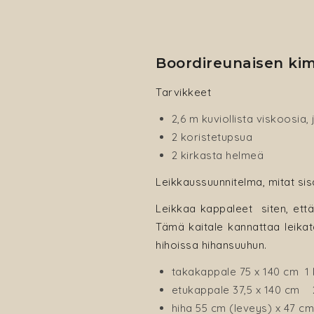
Boordireunaisen ki
Tarvikkeet
2,6 m kuviollista viskoosi
2 koristetupsua
2 kirkasta helmeä
Leikkaussuunnitelma, mitat si
Leikkaa kappaleet siten, että
Tämä kaitale kannattaa leika
hihoissa hihansuuhun.
takakappale 75 x 140 cm 1 
etukappale 37,5 x 140 cm 
hiha 55 cm (leveys) x 47 cm