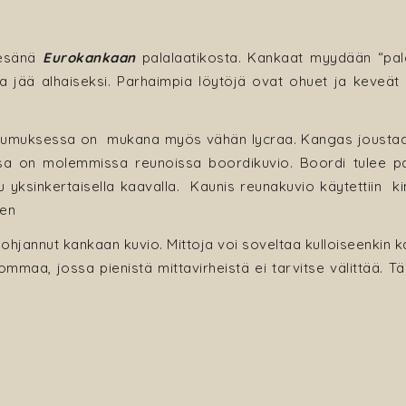
kesänä
Eurokankaan
palalaatikosta. Kankaat myydään “palala
 jää alhaiseksi. Parhaimpia löytöjä ovat ohuet ja keveät 
tumuksessa on mukana myös vähän lycraa. Kangas joustaa
sa on molemmissa reunoissa boordikuvio. Boordi tulee par
u yksinkertaisella kaavalla. Kaunis reunakuvio käytettiin k
een
hjannut kankaan kuvio. Mittoja voi soveltaa kulloiseenkin
aa, jossa pienistä mittavirheistä ei tarvitse välittää. Tär