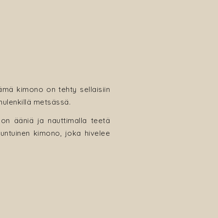
Tämä kimono on tehty sellaisiin
mulenkillä metsässä.
non ääniä ja nauttimalla teetä
 tuntuinen kimono, joka hivelee