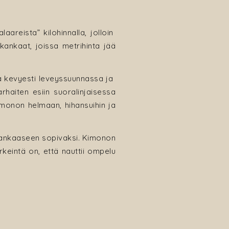
areista” kilohinnalla, jolloin
kankaat, joissa metrihinta jää
 kevyesti leveyssuunnassa ja
haiten esiin suoralinjaisessa
imonon helmaan, hihansuihin ja
 kankaaseen sopivaksi. Kimonon
keintä on, että nauttii ompelu