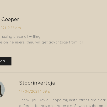
 Cooper
021 2:22 am
amazing piece of writing
the online users; they will get advantage from it I
.
taa
Stoorinkertoja
14/04/2021 1:09 pm
Thank you David, I hope my instructions are clear
different fabrics and materials. Sewing is therapeu