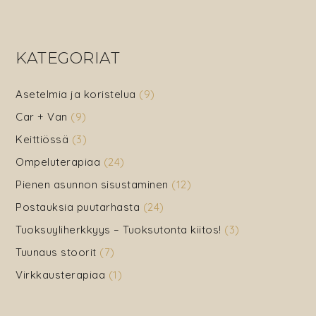
Kimono
–
hitaisiin
KATEGORIAT
aamuihin
Asetelmia ja koristelua
(9)
Car + Van
(9)
Keittiössä
(3)
Ompeluterapiaa
(24)
Pienen asunnon sisustaminen
(12)
Postauksia puutarhasta
(24)
Tuoksuyliherkkyys – Tuoksutonta kiitos!
(3)
Tuunaus stoorit
(7)
Virkkausterapiaa
(1)