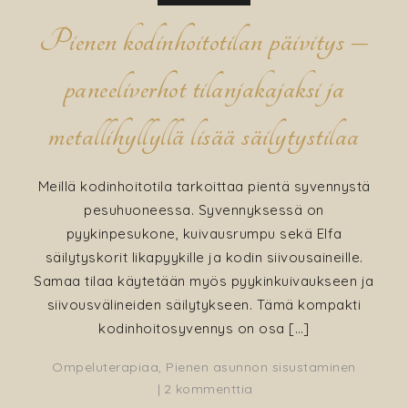
Pienen kodinhoitotilan päivitys –
paneeliverhot tilanjakajaksi ja
metallihyllyllä lisää säilytystilaa
Meillä kodinhoitotila tarkoittaa pientä syvennystä
pesuhuoneessa. Syvennyksessä on
pyykinpesukone, kuivausrumpu sekä Elfa
säilytyskorit likapyykille ja kodin siivousaineille.
Samaa tilaa käytetään myös pyykinkuivaukseen ja
siivousvälineiden säilytykseen. Tämä kompakti
kodinhoitosyvennys on osa […]
Ompeluterapiaa
,
Pienen asunnon sisustaminen
artikkeliin
2 kommenttia