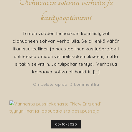
Olohuoneen sohvan verhoilu ja
käsityöoptimismi
Tämän vuoden tuunaukset käynnistyivät
olohuoneen sohvan verhoilulla. Se oli ehkä vähän
liian suureellinen ja haasteellinen käsityöprojekti
suhteessa omaan verhoilukokemukseeni, mutta
siitäkin selvittiin. Ja tulipahan tehtyä. Verhoilua
kaipaava sohva oli hankittu […]
artikkeliin
Ompeluterapiaa
3 kommenttia
Olohuoneen
sohvan
verhoilu
ja
käsityöoptimis
03/10/2020