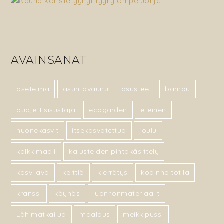
AVAINSANAT
asetelma
asuntovaunu
asusteet
bambu
budjettisisustaja
ecogarden
eteinen
huonekasvit
itsekasvatettua
joulu
kalkkimaali
kalusteiden pintakäsittely
kasvilava
keittiö
kierrätys
kodinhoitotila
kranssi
köynös
luonnonmateriaalit
Lähimatkailua
maalaus
meikkipussi