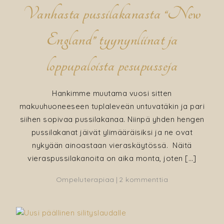
Vanhasta pussilakanasta “New
England” tyynynliinat ja
loppupaloista pesupusseja
Hankimme muutama vuosi sitten
makuuhuoneeseen tuplaleveän untuvatäkin ja pari
siihen sopivaa pussilakanaa. Niinpä yhden hengen
pussilakanat jäivät ylimääräisiksi ja ne ovat
nykyään ainoastaan vieraskäytössä. Näitä
vieraspussilakanoita on aika monta, joten […]
artikkeliin
Ompeluterapiaa
2 kommenttia
Vanhasta
pussilakanasta
“New