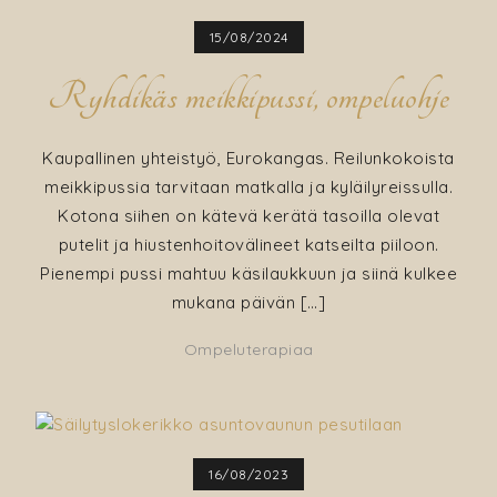
15/08/2024
Ryhdikäs meikkipussi, ompeluohje
Kaupallinen yhteistyö, Eurokangas. Reilunkokoista
meikkipussia tarvitaan matkalla ja kyläilyreissulla.
Kotona siihen on kätevä kerätä tasoilla olevat
putelit ja hiustenhoitovälineet katseilta piiloon.
Pienempi pussi mahtuu käsilaukkuun ja siinä kulkee
mukana päivän […]
Ompeluterapiaa
16/08/2023