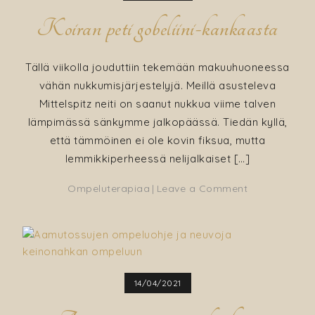
Koiran peti gobeliini-kankaasta
Tällä viikolla jouduttiin tekemään makuuhuoneessa
vähän nukkumisjärjestelyjä. Meillä asusteleva
Mittelspitz neiti on saanut nukkua viime talven
lämpimässä sänkymme jalkopäässä. Tiedän kyllä,
että tämmöinen ei ole kovin fiksua, mutta
lemmikkiperheessä nelijalkaiset […]
on
Ompeluterapiaa
Leave a Comment
Koiran
peti
gobeliini-
kankaasta
14/04/2021