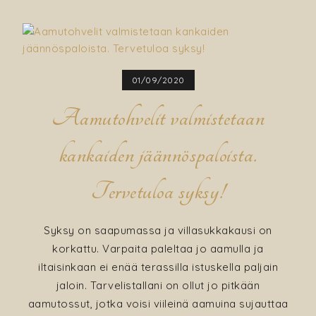
Pienen
kodinhoitotilan
päivitys
–
paneeliverhot
01/09/2020
tilanjakajaksi
ja
Aamutohvelit valmistetaan
metallihyllyllä
lisää
kankaiden jäännöspaloista.
säilytystilaa
Tervetuloa syksy!
Syksy on saapumassa ja villasukkakausi on
korkattu. Varpaita paleltaa jo aamulla ja
iltaisinkaan ei enää terassilla istuskella paljain
jaloin. Tarvelistallani on ollut jo pitkään
aamutossut, jotka voisi viileinä aamuina sujauttaa