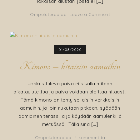
lokoisan alustan, josta ei […]
on
Ompeluterapiaa
Leave a Comment
Nauhakoristei
tyynyt
–
koiralle,
01/08/2020
joka
rakastaa
Kimono – hitaisiin aamuihin
pehmeyttä
Joskus tuleva päivä ei sisällä mitään
aikataulutettua ja päivä voidaan aloittaa hitaasti.
Tämä kimono on tehty sellaisiin verkkaisiin
aamuihin, jolloin nukutaan pitkään, syödään
aamiainen terassilla ja käydään aamulenkillä
metsässä. Tällaisina […]
artikkeliin
Ompeluterapiaa
4 kommenttia