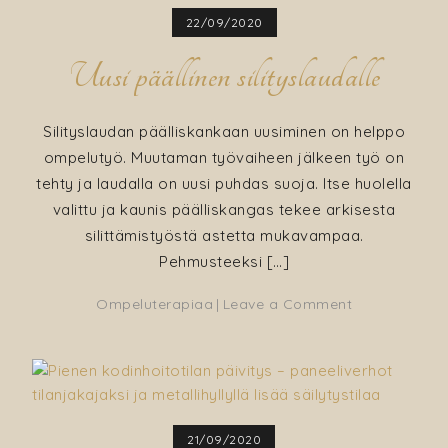
England”
22/09/2020
tyynynliinat
ja
Uusi päällinen silityslaudalle
loppupaloista
pesupusseja
Silityslaudan päälliskankaan uusiminen on helppo
ompelutyö. Muutaman työvaiheen jälkeen työ on
tehty ja laudalla on uusi puhdas suoja. Itse huolella
valittu ja kaunis päälliskangas tekee arkisesta
silittämistyöstä astetta mukavampaa.
Pehmusteeksi […]
on
Ompeluterapiaa
Leave a Comment
Uusi
päällinen
silityslaudalle
21/09/2020