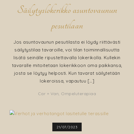
Säilytyslokerikko asuntovaunun
pesutilaan
Jos asuntovaunun pesutilasta ei löydy riittävästi
säilytystilaa tavaroille, voi tilan toiminnallisuutta
lisätä seinälle ripustettavalla lokerikolla. Kullekin
tavaralle mitoitetaan lokerikkoon oma paikkansa,
josta se löytyy helposti. Kun tavarat säilytetään
lokeroissa, vapautuu […]
Car + Van
,
Ompeluterapiaa
21/07/2023