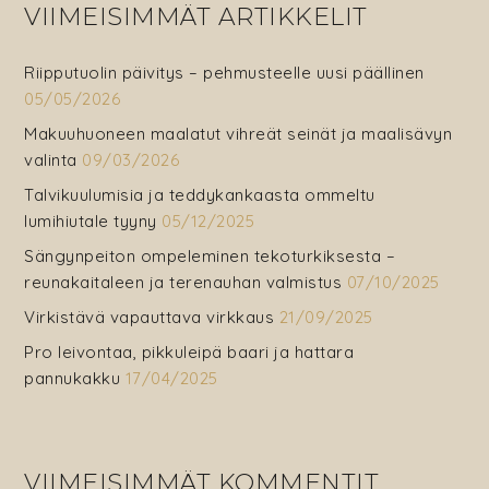
VIIMEISIMMÄT ARTIKKELIT
Riipputuolin päivitys – pehmusteelle uusi päällinen
05/05/2026
Makuuhuoneen maalatut vihreät seinät ja maalisävyn
valinta
09/03/2026
Talvikuulumisia ja teddykankaasta ommeltu
lumihiutale tyyny
05/12/2025
Sängynpeiton ompeleminen tekoturkiksesta –
reunakaitaleen ja terenauhan valmistus
07/10/2025
Virkistävä vapauttava virkkaus
21/09/2025
Pro leivontaa, pikkuleipä baari ja hattara
pannukakku
17/04/2025
VIIMEISIMMÄT KOMMENTIT