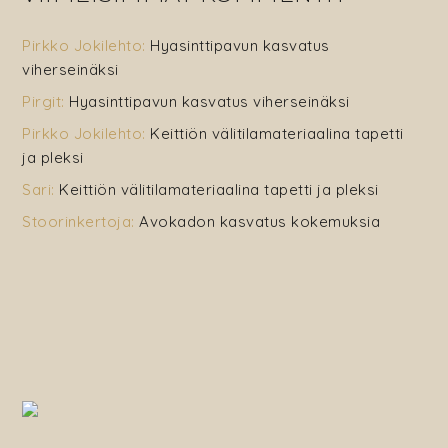
Pirkko Jokilehto
:
Hyasinttipavun kasvatus
viherseinäksi
Pirgit
:
Hyasinttipavun kasvatus viherseinäksi
Pirkko Jokilehto
:
Keittiön välitilamateriaalina tapetti
ja pleksi
Sari
:
Keittiön välitilamateriaalina tapetti ja pleksi
Stoorinkertoja
:
Avokadon kasvatus kokemuksia