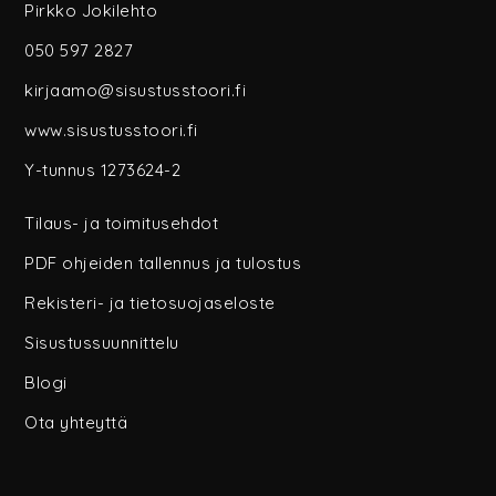
Pirkko Jokilehto
050 597 2827
kirjaamo@sisustusstoori.fi
www.sisustusstoori.fi
Y-tunnus 1273624-2
Tilaus- ja toimitusehdot
PDF ohjeiden tallennus ja tulostus
Rekisteri- ja tietosuojaseloste
Sisustussuunnittelu
Blogi
Ota yhteyttä