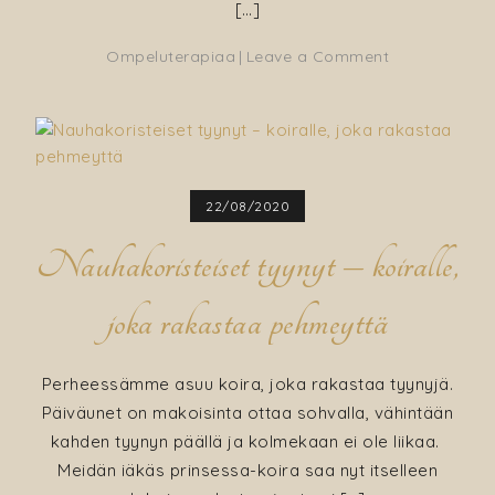
[…]
on
Ompeluterapiaa
Leave a Comment
Aamutohvelit
valmistetaan
kankaiden
jäännöspalois
Tervetuloa
22/08/2020
syksy!
Nauhakoristeiset tyynyt – koiralle,
joka rakastaa pehmeyttä
Perheessämme asuu koira, joka rakastaa tyynyjä.
Päiväunet on makoisinta ottaa sohvalla, vähintään
kahden tyynyn päällä ja kolmekaan ei ole liikaa.
Meidän iäkäs prinsessa-koira saa nyt itselleen