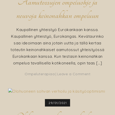
Aamutossujen ompeluohje ja
neuvoja keinonahkan ompeluun
Kaupallinen yhteistyö Eurokankaan kanssa.
Kaupallinen yhteistyö, Eurokangas. Kevätaurinko
saa ideoimaan aina jotain uutta ja tällä kertaa
toteutin keinonahkaiset aamutossut yhteistyössä
Eurokankaan kanssa. Kun testasin keinonahkan
ompelua tavallisella kotikoneella, opin taas […]
on
Ompeluterapiaa
Leave a Comment
Aamutossuje
ompeluohje
ja
neuvoja
29/01/2021
keinonahkan
ompeluun