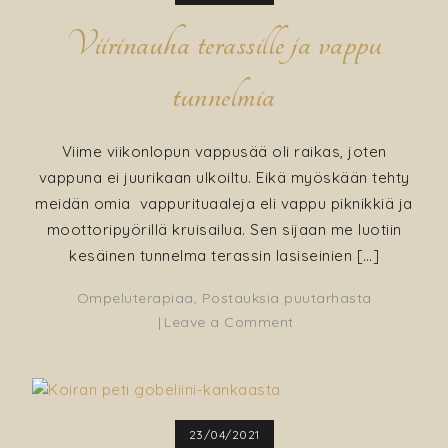
Viirinauha terassille ja vappu
tunnelmia
Viime viikonlopun vappusää oli raikas, joten
vappuna ei juurikaan ulkoiltu. Eikä myöskään tehty
meidän omia vappurituaaleja eli vappu piknikkiä ja
moottoripyörillä kruisailua. Sen sijaan me luotiin
kesäinen tunnelma terassin lasiseinien […]
Ompeluterapiaa
,
Postauksia puutarhasta
on
Leave a Comment
Viirinauha
terassille
ja
vappu
23/04/2021
tunnelmia