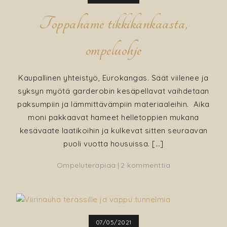
ompeluun
Toppahame tikkikankaasta,
ompeluohje
Kaupallinen yhteistyö, Eurokangas. Säät viilenee ja
syksyn myötä garderobin kesäpellavat vaihdetaan
paksumpiin ja lämmittävämpiin materiaaleihin. Aika
moni pakkaavat hameet helletoppien mukana
kesävaate laatikoihin ja kulkevat sitten seuraavan
puoli vuotta housuissa. […]
artikkeliin
Ompeluterapiaa
2 kommenttia
Toppahame
tikkikankaasta,
ompeluohje
07/05/2021