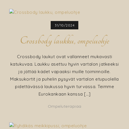
päivitys
–
pehmusteelle
31/10/2024
uusi
päällinen
Crossbody laukku, ompeluohje
Crossbody laukut ovat vallanneet mukavasti
katukuvaa. Laukku asettuu hyvin vartalon jatkeeksi
ja jättää kädet vapaaksi muille toiminnoille.
Maksukortit ja puhelin pysyvät vartalon etupuolella
pidettävässä laukussa hyvin turvassa. Teimme
Eurokankaan kanssa […]
Ompeluterapiaa