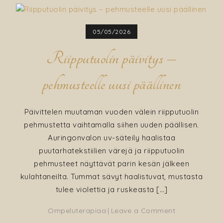
05/05/2026
Riipputuolin päivitys –
pehmusteelle uusi päällinen
Päivittelen muutaman vuoden välein riipputuolin
pehmustetta vaihtamalla siihen uuden päällisen.
Auringonvalon uv-säteily haalistaa
puutarhatekstiilien värejä ja riipputuolin
pehmusteet näyttävät parin kesän jälkeen
kulahtaneilta. Tummat sävyt haalistuvat, mustasta
tulee violettia ja ruskeasta […]
on
Ompeluterapiaa
Leave a Comment
Riipputuolin