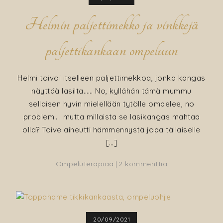
Helmin paljettimekko ja vinkkejä
paljettikankaan ompeluun
Helmi toivoi itselleen paljettimekkoa, jonka kangas
näyttää lasilta…… No, kyllähän tämä mummu
sellaisen hyvin mielellään tytölle ompelee, no
problem…. mutta millaista se lasikangas mahtaa
olla? Toive aiheutti hämmennystä jopa tällaiselle
[…]
artikkeliin
Ompeluterapiaa
2 kommenttia
Helmin
paljettimekko
ja
vinkkejä
20/09/2021
paljettikankaan