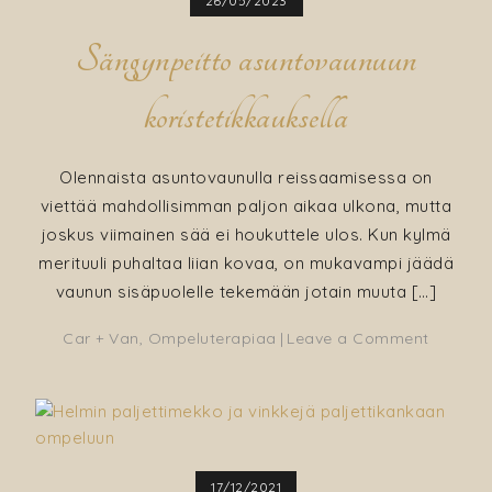
26/05/2023
Sängynpeitto asuntovaunuun
koristetikkauksella
Olennaista asuntovaunulla reissaamisessa on
viettää mahdollisimman paljon aikaa ulkona, mutta
joskus viimainen sää ei houkuttele ulos. Kun kylmä
merituuli puhaltaa liian kovaa, on mukavampi jäädä
vaunun sisäpuolelle tekemään jotain muuta […]
on
Car + Van
,
Ompeluterapiaa
Leave a Comment
Sängynp
asunto
koristet
17/12/2021