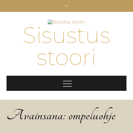
Skip
to
content
Sisustus
stoori
Menu
Avainsana:
ompeluohje