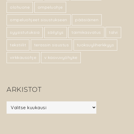
olohuone
ompeluohje
ompeluohjeet sisustukseen
pääsiäinen
syysistutuksia
säilytys
taimikasvatus
talvi
tekstiilit
terassin sisustus
tuoksuyliherkkyys
virkkausohje
v kasvuvyöhyke
ARKISTOT
Arkistot