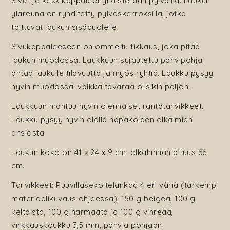
Sivu- ja keskikappaleet yhdistetään pylväillä. Laukun
yläreuna on ryhditetty pylväskerroksilla, jotka
taittuvat laukun sisäpuolelle.
Sivukappaleeseen on ommeltu tikkaus, joka pitää
laukun muodossa. Laukkuun sujautettu pahvipohja
antaa laukulle tilavuutta ja myös ryhtiä. Laukku pysyy
hyvin muodossa, vaikka tavaraa olisikin paljon.
Laukkuun mahtuu hyvin olennaiset rantatarvikkeet.
Laukku pysyy hyvin olalla napakoiden olkaimien
ansiosta.
Laukun koko on 41 x 24 x 9 cm, olkahihnan pituus 66
cm.
Tarvikkeet:
Puuvillasekoitelankaa 4 eri väriä (tarkempi
materiaalikuvaus ohjeessa),
150 g beigeä,
100 g
keltaista, 100 g harmaata ja 100 g vihreää,
v
irkkauskoukku 3,5 mm, pahvia pohjaan.