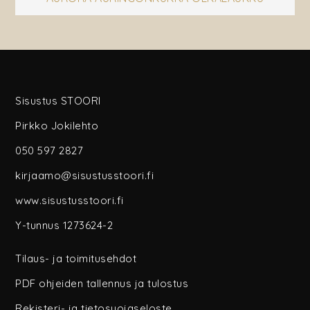
selaus
Sisustus STOORI
Pirkko Jokilehto
050 597 2827
kirjaamo@sisustusstoori.fi
www.sisustusstoori.fi
Y-tunnus 1273624-2
Tilaus- ja toimitusehdot
PDF ohjeiden tallennus ja tulostus
Rekisteri- ja tietosuojaseloste