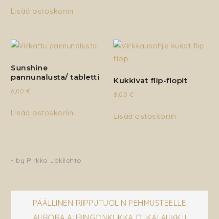
Lisää ostoskoriin
Sunshine
pannunalusta/ tabletti
Kukkivat flip-flopit
6,00
€
8,00
€
Lisää ostoskoriin
Lisää ostoskoriin
- by
Pirkko Jokilehto
Artikkelien
PÄÄLLINEN RIIPPUTUOLIN PEHMUSTEELLE
AURORA AURINGONKUKKA OLKALAUKKU