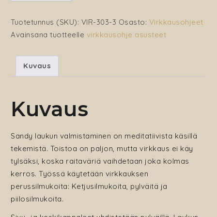
virkattu
rantakassi
Tuotetunnus (SKU):
VIR-303-3
Osasto:
Virkkausohjeet
määrä
Avainsana tuotteelle
virkkausohje asusteet
Kuvaus
Kuvaus
Sandy laukun valmistaminen on meditatiivista käsillä
tekemistä. Toistoa on paljon, mutta virkkaus ei käy
tylsäksi, koska raitaväriä vaihdetaan joka kolmas
kerros. Työssä käytetään virkkauksen
perussilmukoita: Ketjusilmukoita, pylväitä ja
piilosilmukoita.