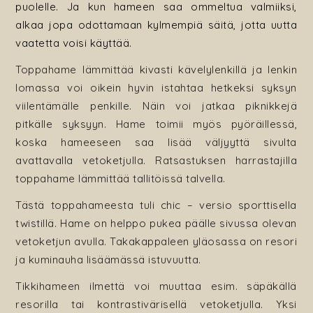
puolelle. Ja kun hameen saa ommeltua valmiiksi,
alkaa jopa odottamaan kylmempiä säitä, jotta uutta
vaatetta voisi käyttää.
Toppahame lämmittää kivasti kävelylenkillä ja lenkin
lomassa voi oikein hyvin istahtaa hetkeksi syksyn
viilentämälle penkille. Näin voi jatkaa piknikkejä
pitkälle syksyyn. Hame toimii myös pyöräillessä,
koska hameeseen saa lisää väljyyttä sivulta
avattavalla vetoketjulla. Ratsastuksen harrastajilla
toppahame lämmittää tallitöissä talvella.
Tästä toppahameesta tuli chic – versio sporttisella
twistillä. Hame on helppo pukea päälle sivussa olevan
vetoketjun avulla. Takakappaleen yläosassa on resori
ja kuminauha lisäämässä istuvuutta.
Tikkihameen ilmettä voi muuttaa esim. säpäkällä
resorilla tai kontrastivärisellä vetoketjulla. Yksi