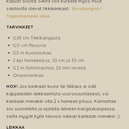
kaavat sivulta. Sieltä voit kurkata myös muut
saatavilla olevat tikkikankaat.
Eurokangas/
Toppahameen ohje
.
TARVIKKEET
0,65 cm Tikkikangasta
0,11 cm Resoria
0,5 m Kuminauhaa
2 kpl Hameketjua, 20 cm ja 30 cm
0,2 m Satiininauhaa, 20 mm leveää
Ompelulankaa
HOX!
Jos kankaan kuvio tai tikkaus ei salli
kappaleiden leikkaamista vuorosuuntaisesti, voi
kankaan menekki olla 2 x hameen pituus. Kannattaa
siis suunnitella ja ajatella ääneen kangaskaupassa,
siellä myyjät kyllä neuvoo oikean kankaan menekin :).
LEIKKAA