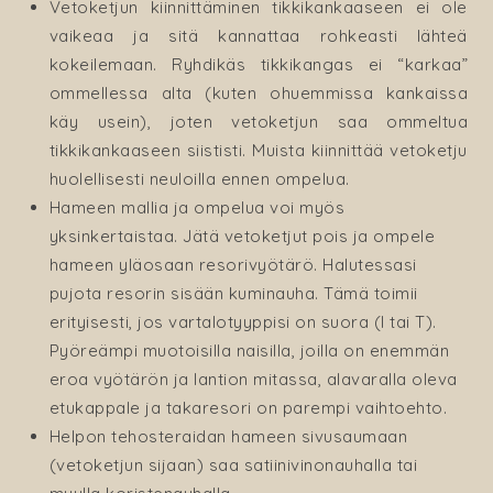
Vetoketjun kiinnittäminen tikkikankaaseen ei ole
vaikeaa ja sitä kannattaa rohkeasti lähteä
kokeilemaan. Ryhdikäs tikkikangas ei “karkaa”
ommellessa alta (kuten ohuemmissa kankaissa
käy usein), joten vetoketjun saa ommeltua
tikkikankaaseen siististi. Muista kiinnittää vetoketju
huolellisesti neuloilla ennen ompelua.
Hameen mallia ja ompelua voi myös
yksinkertaistaa. Jätä vetoketjut pois ja ompele
hameen yläosaan resorivyötärö. Halutessasi
pujota resorin sisään kuminauha. Tämä toimii
erityisesti, jos vartalotyyppisi on suora (I tai T).
Pyöreämpi muotoisilla naisilla, joilla on enemmän
eroa vyötärön ja lantion mitassa, alavaralla oleva
etukappale ja takaresori on parempi vaihtoehto.
Helpon tehosteraidan hameen sivusaumaan
(vetoketjun sijaan) saa satiinivinonauhalla tai