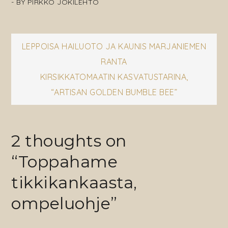
- BY
PIRKKO JOKILEHTO
Artikkelien
LEPPOISA HAILUOTO JA KAUNIS MARJANIEMEN
RANTA
selaus
KIRSIKKATOMAATIN KASVATUSTARINA,
“ARTISAN GOLDEN BUMBLE BEE”
2 thoughts on
“
Toppahame
tikkikankaasta,
ompeluohje
”