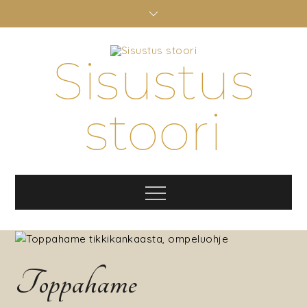
Skip
to
content
Sisustus
stoori
Menu
Toppahame