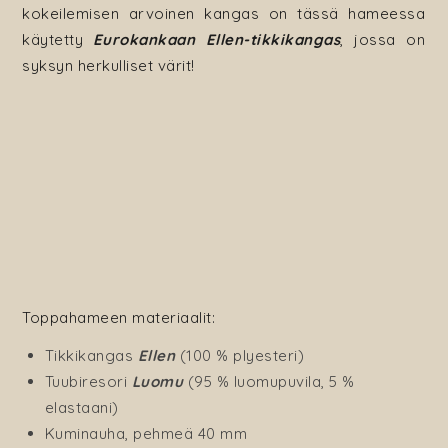
kokeilemisen arvoinen kangas on tässä hameessa
käytetty
Eurokankaan
Ellen-tikkikangas
, jossa on
syksyn herkulliset värit!
Toppahameen materiaalit:
Tikkikangas
Ellen
(100 % plyesteri)
Tuubiresori
Luomu
(95 % luomupuvila, 5 %
elastaani)
Kuminauha, pehmeä 40 mm