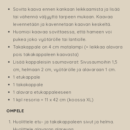
Sovita kaava ennen kankaan leikkaamista ja lisää
tai vähennä väljyyttä tarpeen mukaan. Kaavaa
levennetään ja kavennetaan kaavan keskeltä.
Huomioi kaavaa sovittaessa, että hameen voi
pukea joko vyötärölle tai lantiolle.
Takakappale on 4 cm matalampi (= leikkaa alavara
pois takakappaleen kaavasta)
Lisää kappaleisiin saumavarat: Sivusaumoihin 1,5
cm, helmaan 2 cm, vyötärölle ja alavaraan 1 cm.
1 etukappale
1 takakappale
1 alavara etukappaleeseen
1 kpl resoria = 11 x 42 cm (koossa XL)
OMPELE
Huolittele etu- ja takakappaleen sivut ja helma.
Huolittele alavaran alareuna.