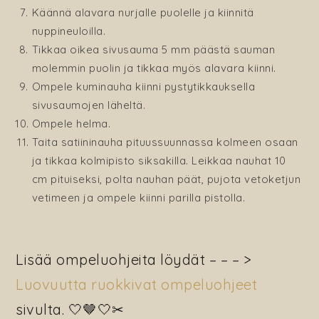
Käännä alavara nurjalle puolelle ja kiinnitä
nuppineuloilla.
Tikkaa oikea sivusauma 5 mm päästä sauman
molemmin puolin ja tikkaa myös alavara kiinni.
Ompele kuminauha kiinni pystytikkauksella
sivusaumojen läheltä.
Ompele helma.
Taita satiininauha pituussuunnassa kolmeen osaan
ja tikkaa kolmipisto siksakilla. Leikkaa nauhat 10
cm pituiseksi, polta nauhan päät, pujota vetoketjun
vetimeen ja ompele kiinni parilla pistolla.
Lisää ompeluohjeita löydät – – – >
Luovuutta ruokkivat ompeluohjeet
sivulta. 🤍🤎🤍✂