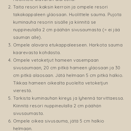
Taita resori kaksin kerroin ja ompele resori
takakappaleen yläosaan. Huolittele sauma. Pujota
kuminauha resorin sisälle ja kiinnitä se
nuppineulalla 2 cm päähän sivusaumasta (= ei jää
sauman alle).
Ompele alavara etukappaleeseen. Harkota sauma
kaarevasta kohdasta.
Ompele vetoketjut hameen vasempaan
sivusaumaan, 20 cm pitkä hameen yläosaan ja 30
cm pitkä alaosaan. Jätä helmaan 5 cm pitkä halkio.
Tikkaa hameen oikealta puolelta vetoketjun
vierestä.
Tarkista kuminauhan kireys ja lyhennä tarvittaessa.
Kiinnitä resori nuppineulalla 2 cm päähän
sivusaumasta.
Ompele oikea sivusauma, jätä 5 cm halkio
helmaan.