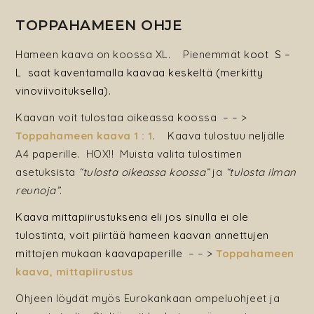
TOPPAHAMEEN OHJE
Hameen kaava on koossa XL. Pienemmät k
oot S –
L saat kaventamalla kaavaa keskeltä (merkitty
vinoviivoituksella).
Kaavan voit tulostaa oikeassa koossa – – >
Toppahameen kaava 1 : 1
. Kaava tulostuu neljälle
A4 paperille. HOX!! Muista valita tulostimen
asetuksista
“tulosta oikeassa koossa”
ja
“tulosta ilman
reunoja”
.
Kaava mittapiirustuksena eli jos sinulla ei ole
tulostinta, voit piirtää hameen kaavan annettujen
mittojen mukaan kaavapaperille
– – >
Toppahameen
kaava, mittapiirustus
Ohjeen löydät myös Eurokankaan ompeluohjeet ja