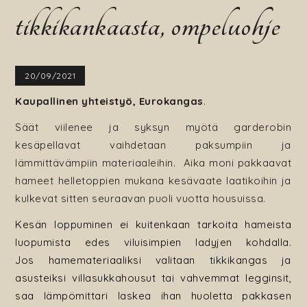
tikkikankaasta, ompeluohje
20/09/2021
Kaupallinen yhteistyö, Eurokangas
.
Säät viilenee ja syksyn myötä garderobin
kesäpellavat vaihdetaan paksumpiin ja
lämmittävämpiin materiaaleihin. Aika moni pakkaavat
hameet helletoppien mukana kesävaate laatikoihin ja
kulkevat sitten seuraavan puoli vuotta housuissa.
Kesän loppuminen ei kuitenkaan tarkoita hameista
luopumista edes viluisimpien ladyjen kohdalla.
Jos
hamemateriaaliksi valitaan tikkikangas ja
asusteiksi villasukkahousut tai vahvemmat legginsit,
saa lämpömittari laskea ihan huoletta pakkasen