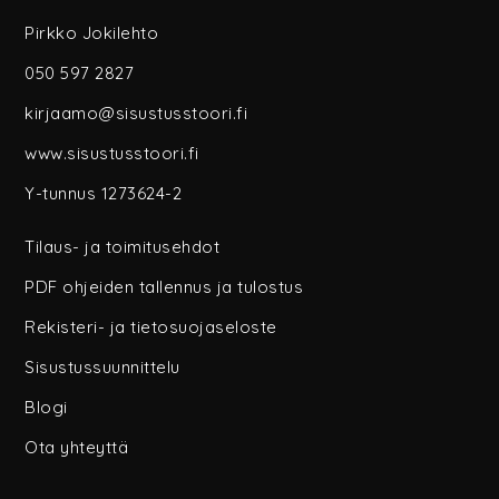
Pirkko Jokilehto
050 597 2827
kirjaamo@sisustusstoori.fi
www.sisustusstoori.fi
Y-tunnus 1273624-2
Tilaus- ja toimitusehdot
PDF ohjeiden tallennus ja tulostus
Rekisteri- ja tietosuojaseloste
Sisustussuunnittelu
Blogi
Ota yhteyttä