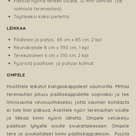
Paksua nyöriä tereen sisälle, 10 mm vahvaa (tai
valmista terenauhaa)
Täytteeksi kaksi peitettä
LEIKKAA
Päällinen ja pohja, 65 cm x 85 cm, 2 kpl
Reunakaitale 8 cm x 390 cm, 1 kpl
Terekaitaleet 6 cm x 310 cm, 2 kpl
Pyöristä päällisen ja pohjan kulmat
OMPELE
Huolittele leikatut kangaskappaleet saumurilla. Mittaa
terenauhan pituus päälliskappaleille sopivaksi ja tee
liitossauma vinosuuntaiseksi, jotta sauman kohdasta
ei tule liian paksua. Asettele nyöri terenauhan sisälle
ja tikkaa kiinni nyörin läheltä. Ompele vetoketju
päällisen lyhyelle sivulle sivukaitaleeseen. Ompele
tere ja sivukaitaleet kiinni päälliskappaleisiin. Pujota