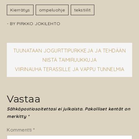
Kierrätys
Ompeluohje
Tekstiilit
- BY
PIRKKO JOKILEHTO
Artikkelien
TUUNATAAN JOGURTTIPURKKEJA JA TEHDÄÄN
NIISTÄ TAIMIRUUKKUJA
selaus
VIIRINAUHA TERASSILLE JA VAPPU TUNNELMIA
Vastaa
Sähköpostiosoitettasi ei julkaista.
Pakolliset kentät on
merkitty
*
Kommentti
*