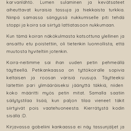
karvanlähtö. Lumen sulaminen ja kevätsateet
aiheuttavat kuraisia tassuja ja hiekkaista turkkia.
Niinpä samassa sängyssä nukkumiselle piti tehdä
stoppi ja koira sai siirtyä lattiatasoon nukkumaan.
Kun tämä koiran näkökulmasta katsottuna ylellinen ja
ansaittu etu poistettiin, oli tietenkin luonnollista, että
muutosta hyviteltiin jotenkin.
Koira-neitimme sai ihan uuden petin pehmeällä
täytteellä. Petikankaassa on tyttökoiralle sopivia
keltaisen ja roosan värisiä ruusuja. Täytteeksi
laitettiin pari ylimääräiseksi jäänyttä täkkiä, niiden
koko määritti myös petin mitat. Samalla saatiin
säilytystilaa lisää, kun paljon tilaa vieneet täkit
siirtyivät pois vaatehuoneesta. Kierrätystä kodin
sisällä :D.
Kirjavassa gobeliini kankaassa ei näy tassunjäljet ja