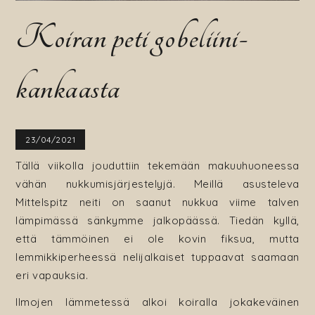
Koiran peti gobeliini-
kankaasta
23/04/2021
Tällä viikolla jouduttiin tekemään makuuhuoneessa
vähän nukkumisjärjestelyjä. Meillä asusteleva
Mittelspitz neiti on saanut nukkua viime talven
lämpimässä sänkymme jalkopäässä. Tiedän kyllä,
että tämmöinen ei ole kovin fiksua, mutta
lemmikkiperheessä nelijalkaiset tuppaavat saamaan
eri vapauksia.
Ilmojen lämmetessä alkoi koiralla jokakeväinen