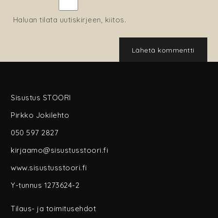
Haluan tilata uutiskirjeen, kiitos.
Sisustus STOORI
Pirkko Jokilehto
050 597 2827
kirjaamo@sisustusstoori.fi
www.sisustusstoori.fi
Y-tunnus 1273624-2
Tilaus- ja toimitusehdot