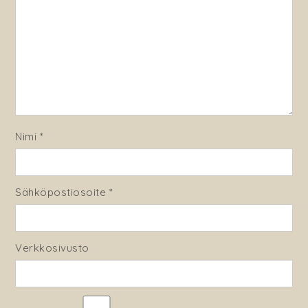
Nimi
*
Sähköpostiosoite
*
Verkkosivusto