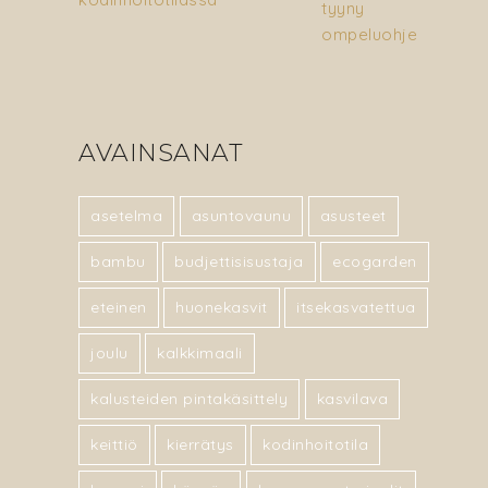
AVAINSANAT
asetelma
asuntovaunu
asusteet
bambu
budjettisisustaja
ecogarden
eteinen
huonekasvit
itsekasvatettua
joulu
kalkkimaali
kalusteiden pintakäsittely
kasvilava
keittiö
kierrätys
kodinhoitotila