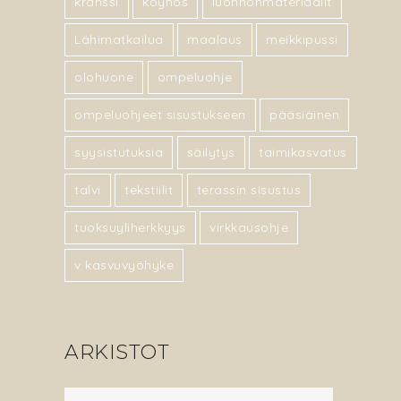
kranssi
köynös
luonnonmateriaalit
Lähimatkailua
maalaus
meikkipussi
olohuone
ompeluohje
ompeluohjeet sisustukseen
pääsiäinen
syysistutuksia
säilytys
taimikasvatus
talvi
tekstiilit
terassin sisustus
tuoksuyliherkkyys
virkkausohje
v kasvuvyöhyke
ARKISTOT
Arkistot