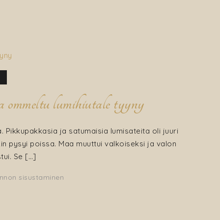
a ommeltu lumihiutale tyyny
a. Pikkupakkasia ja satumaisia lumisateita oli juuri
in pysyi poissa. Maa muuttui valkoiseksi ja valon
ui. Se […]
nnon sisustaminen