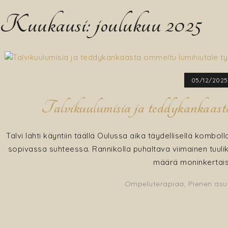
Kuukausi:
joulukuu 2025
05/12/2025
Talvikuulumisia ja teddykankaast
Talvi lähti käyntiin täällä Oulussa aika täydellisellä komboll
sopivassa suhteessa. Rannikolla puhaltava viimainen tuulik
määrä moninkertaist
Ompeluterapiaa
,
Pienen asu