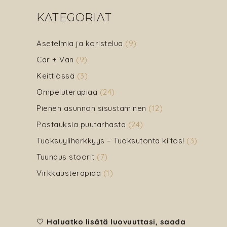
KATEGORIAT
Asetelmia ja koristelua
(9)
Car + Van
(9)
Keittiössä
(3)
Ompeluterapiaa
(24)
Pienen asunnon sisustaminen
(12)
Postauksia puutarhasta
(24)
Tuoksuyliherkkyys – Tuoksutonta kiitos!
(3)
Tuunaus stoorit
(7)
Virkkausterapiaa
(1)
🤍
Haluatko lisätä luovuuttasi, saada