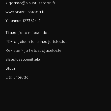
kirjaamo@sisustusstoori.fi
www.sisustusstoori.fi
Y-tunnus 1273624-2
Tilaus- ja toimitusehdot
PDF ohjeiden tallennus ja tulostus
Rekisteri- ja tietosuojaseloste
Sisustussuunnittelu
Blogi
Ota yhteyttä