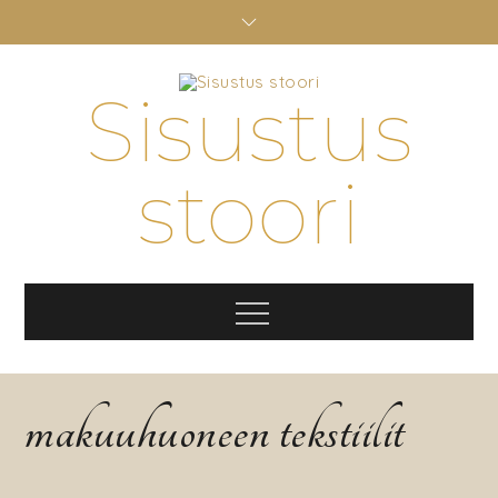
Skip
to
content
Sisustus
stoori
Menu
makuuhuoneen tekstiilit