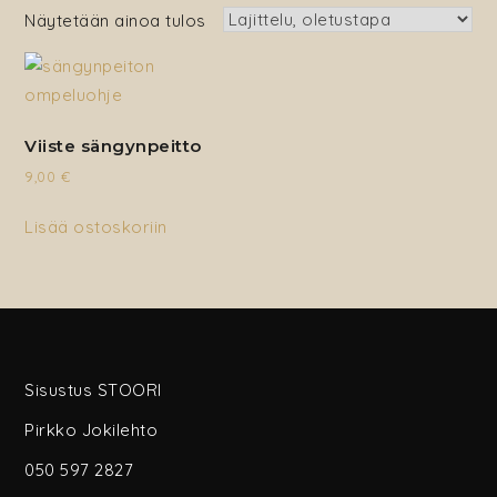
Näytetään ainoa tulos
Viiste sängynpeitto
9,00
€
Lisää ostoskoriin
Sisustus STOORI
Pirkko Jokilehto
050 597 2827