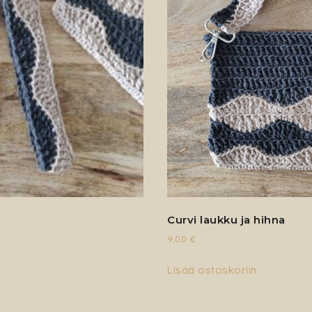
Curvi laukku ja hihna
9,00
€
Lisää ostoskoriin