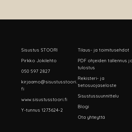
Sisustus STOORI
Tilaus- ja toimitusehdot
Pirkko Jokilehto
PDF ohjeiden tallennus j
tulostus
050 597 2827
Rekisteri- ja
kirjaamo@sisustusstoori.
tietosuojaseloste
fi
Sisustussuunnittelu
www.sisustusstoori.fi
Blogi
Y-tunnus 1273624-2
Ota yhteyttä