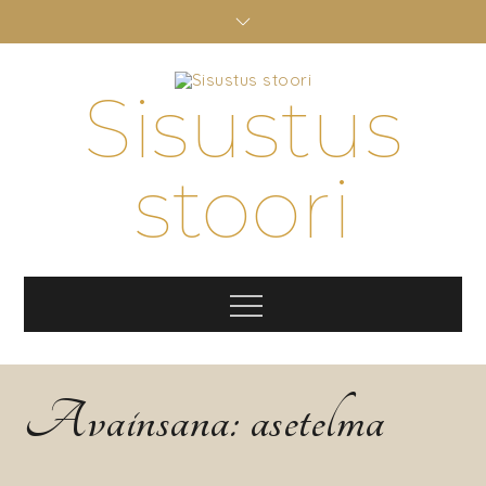
Skip
to
content
Sisustus
stoori
Menu
Avainsana:
asetelma