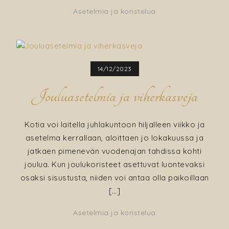
Asetelmia ja koristelua
14/12/2023
Jouluasetelmia ja viherkasveja
Kotia voi laitella juhlakuntoon hiljalleen viikko ja
asetelma kerrallaan, aloittaen jo lokakuussa ja
jatkaen pimenevän vuodenajan tahdissa kohti
joulua. Kun joulukoristeet asettuvat luontevaksi
osaksi sisustusta, niiden voi antaa olla paikoillaan
[…]
Asetelmia ja koristelua