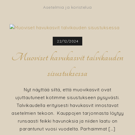
Asetelmia ja koristelua
22/12/2024
Muoviset havukasvit talvikauden
sisustuksessa
Nyt näyttää siltä, että muovikasvit ovat
ujuttautuneet kotimme sisustukseen pysyvästi.
Talvikaudella erityisesti havukasvit innostavat
asetelmien tekoon. Kauppojen tarjonnasta löytyy
runsaasti feikki havunoksia ja niiden laatu on
parantunut vuosi vuodelta. Parhaimmat […]