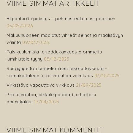
VIIMEISIMMÄT ARTIKKELIT
Riipputuolin päivitys – pehmusteelle uusi päällinen
05/05/2026
Makuuhuoneen maalatut vihreät seinät ja maalisävyn
valinta
09/03/2026
Talvikuulumisia ja teddykankaasta ommeltu
lumihiutale tyyny
05/12/2025
Sängynpeiton ompeleminen tekoturkiksesta –
reunakaitaleen ja terenauhan valmistus
07/10/2025
Virkistävä vapauttava virkkaus
21/09/2025
Pro leivontaa, pikkuleipä baari ja hattara
pannukakku
17/04/2025
VIIMEISIMMÄT KOMMENTIT