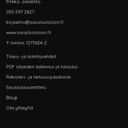
Pirkko Jokilehto
050 597 2827
kirjaamo@sisustusstoori.fi
www.sisustusstoori.fi
Y-tunnus 1273624-2
Tilaus- ja toimitusehdot
PDF ohjeiden tallennus ja tulostus
Rekisteri- ja tietosuojaseloste
Sisustussuunnittelu
Blogi
Ota yhteyttä