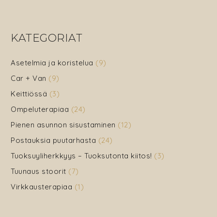
Kaksi
pääsiäisa
höyhenist
KATEGORIAT
ja
kierrätyst
Asetelmia ja koristelua
(9)
Car + Van
(9)
Keittiössä
(3)
Ompeluterapiaa
(24)
Pienen asunnon sisustaminen
(12)
Postauksia puutarhasta
(24)
Tuoksuyliherkkyys – Tuoksutonta kiitos!
(3)
Tuunaus stoorit
(7)
Virkkausterapiaa
(1)