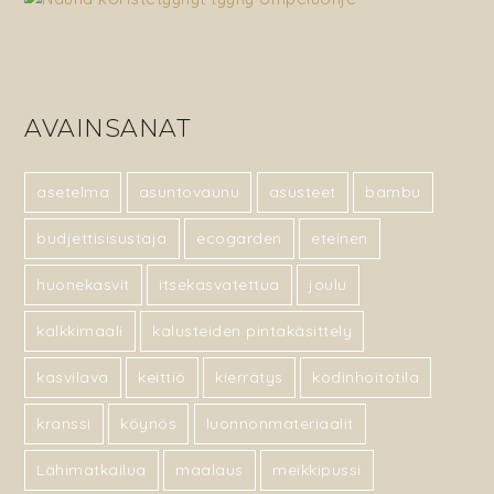
AVAINSANAT
asetelma
asuntovaunu
asusteet
bambu
budjettisisustaja
ecogarden
eteinen
huonekasvit
itsekasvatettua
joulu
kalkkimaali
kalusteiden pintakäsittely
kasvilava
keittiö
kierrätys
kodinhoitotila
kranssi
köynös
luonnonmateriaalit
Lähimatkailua
maalaus
meikkipussi