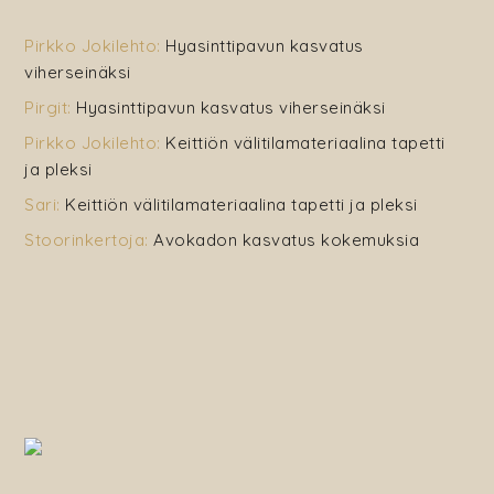
Pirkko Jokilehto
:
Hyasinttipavun kasvatus
viherseinäksi
Pirgit
:
Hyasinttipavun kasvatus viherseinäksi
Pirkko Jokilehto
:
Keittiön välitilamateriaalina tapetti
ja pleksi
Sari
:
Keittiön välitilamateriaalina tapetti ja pleksi
Stoorinkertoja
:
Avokadon kasvatus kokemuksia