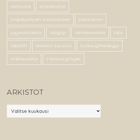
olohuone
ompeluohje
ompeluohjeet sisustukseen
pääsiäinen
syysistutuksia
säilytys
taimikasvatus
talvi
tekstiilit
terassin sisustus
tuoksuyliherkkyys
virkkausohje
v kasvuvyöhyke
ARKISTOT
Arkistot