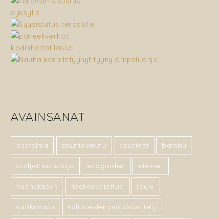
AVAINSANAT
asetelma
asuntovaunu
asusteet
bambu
budjettisisustaja
ecogarden
eteinen
huonekasvit
itsekasvatettua
joulu
kalkkimaali
kalusteiden pintakäsittely