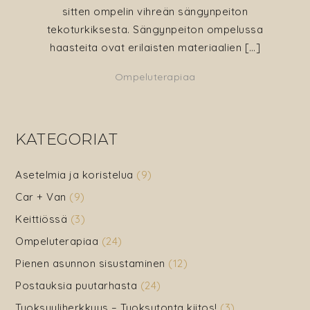
sitten ompelin vihreän sängynpeiton
tekoturkiksesta. Sängynpeiton ompelussa
haasteita ovat erilaisten materiaalien […]
Ompeluterapiaa
KATEGORIAT
Asetelmia ja koristelua
(9)
Car + Van
(9)
Keittiössä
(3)
Ompeluterapiaa
(24)
Pienen asunnon sisustaminen
(12)
Postauksia puutarhasta
(24)
Tuoksuyliherkkyys – Tuoksutonta kiitos!
(3)