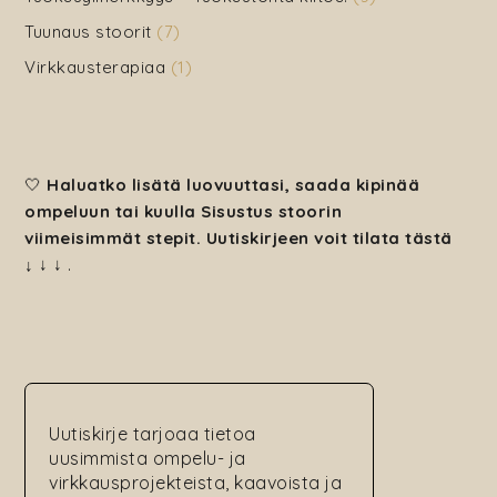
Tuunaus stoorit
(7)
Virkkausterapiaa
(1)
🤍
Haluatko lisätä luovuuttasi, saada kipinää
ompeluun tai kuulla Sisustus stoorin
viimeisimmät stepit. Uutiskirjeen voit tilata tästä
↓
↓ ↓
.
Uutiskirje tarjoaa tietoa
uusimmista ompelu- ja
virkkausprojekteista, kaavoista ja