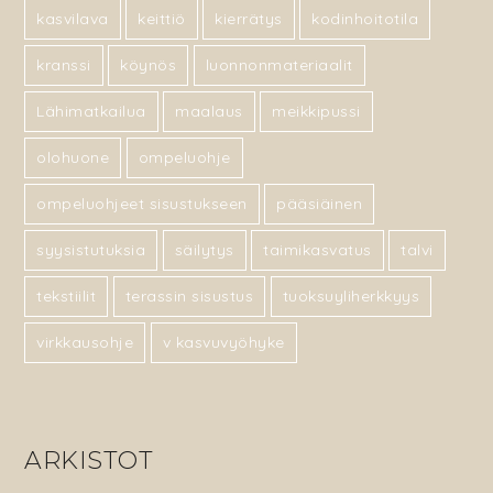
kasvilava
keittiö
kierrätys
kodinhoitotila
kranssi
köynös
luonnonmateriaalit
Lähimatkailua
maalaus
meikkipussi
olohuone
ompeluohje
ompeluohjeet sisustukseen
pääsiäinen
syysistutuksia
säilytys
taimikasvatus
talvi
tekstiilit
terassin sisustus
tuoksuyliherkkyys
virkkausohje
v kasvuvyöhyke
ARKISTOT
Arkistot