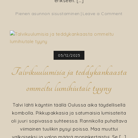
erikseen. […]
on
Pienen asunnon sisustaminen
Leave a Comment
Makuu
maalat
vihreät
seinät
ja
05/12/2025
maalis
valinta
Talvikuulumisia ja teddykankaasta
ommeltu lumihiutale tyyny
Talvi lähti käyntiin täällä Oulussa aika täydellisellä
kombolla. Pikkupakkasia ja satumaisia lumisateita
oli juuri sopivassa suhteessa. Rannikolla puhaltava
viimainen tuulikin pysyi poissa. Maa muuttui
valkoiseksi ja valon määrä moninkertaistui. Se […]