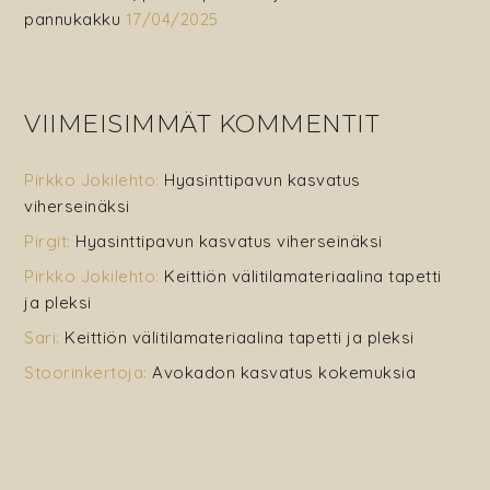
pannukakku
17/04/2025
VIIMEISIMMÄT KOMMENTIT
Pirkko Jokilehto
:
Hyasinttipavun kasvatus
viherseinäksi
Pirgit
:
Hyasinttipavun kasvatus viherseinäksi
Pirkko Jokilehto
:
Keittiön välitilamateriaalina tapetti
ja pleksi
Sari
:
Keittiön välitilamateriaalina tapetti ja pleksi
Stoorinkertoja
:
Avokadon kasvatus kokemuksia