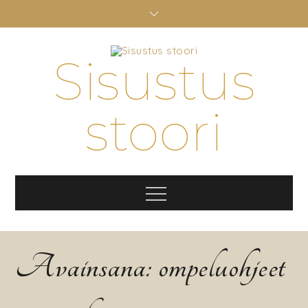
Skip
to
content
Sisustus
stoori
Menu
Avainsana:
ompeluohjeet