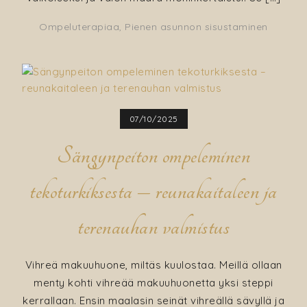
Ompeluterapiaa
,
Pienen asunnon sisustaminen
07/10/2025
Sängynpeiton ompeleminen
tekoturkiksesta – reunakaitaleen ja
terenauhan valmistus
Vihreä makuuhuone, miltäs kuulostaa. Meillä ollaan
menty kohti vihreää makuuhuonetta yksi steppi
kerrallaan. Ensin maalasin seinät vihreällä sävyllä ja